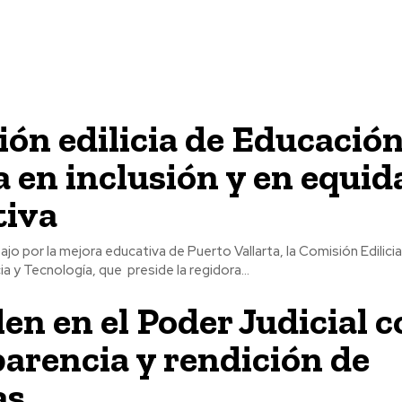
ón edilicia de Educació
 en inclusión y en equid
tiva
ajo por la mejora educativa de Puerto Vallarta, la Comisión Edilici
ia y Tecnología, que preside la regidora...
n en el Poder Judicial c
arencia y rendición de
as