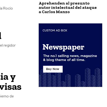
Aprehenden al presunto
autor intelectual del ataque
ada Rocío
a Carlos Manzo
l
el regidor
ia y
visas