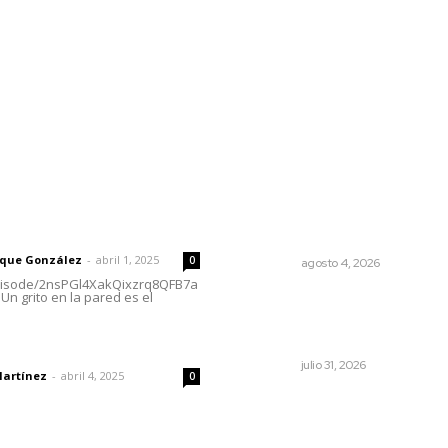
l
Policiaca
Opinión
Deportes
Edición Impresa
S
rector
Lo más popular
Urgen a municipios a formal
 | Un grito en la pared
comités de protección civil
rique González
-
abril 1, 2025
0
NAYARIT
agosto 4, 2026
episode/2nsPGl4XakQixzrq8QFB7a
Un grito en la pared es el
Una persona y CFE mantie
disputa por probable cobro
indebido de luz
dad
NAYARIT
julio 31, 2026
Martínez
-
abril 4, 2025
0
Impulsan ruta turística en 
Blas; Mecatán: Tierra de Ag
Senderos y Plátanos
imic