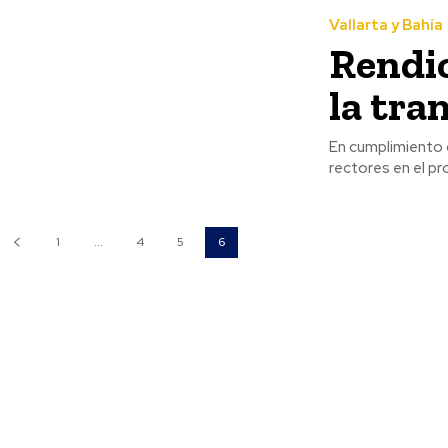
Vallarta y Bahía
Rendic
la tra
En cumplimiento c
rectores en el pr
1
...
4
5
6