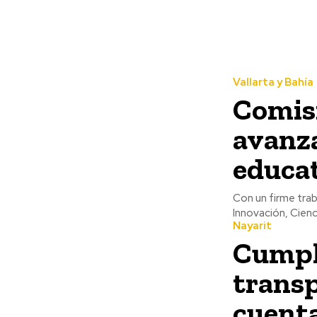
Vallarta y Bahía
Comisi
avanza
educa
Con un firme trab
Innovación, Cienc
Nayarit
Cumple
transp
cuent