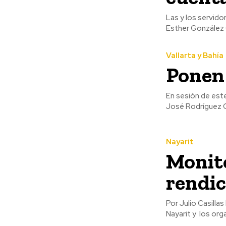
Las y los servido
Esther González 
Vallarta y Bahía
Ponen 
En sesión de este
José Rodríguez G
Nayarit
Monito
rendic
Por Julio Casillas Barajas Coincide la sociedad con las medidas
Nayarit y los org