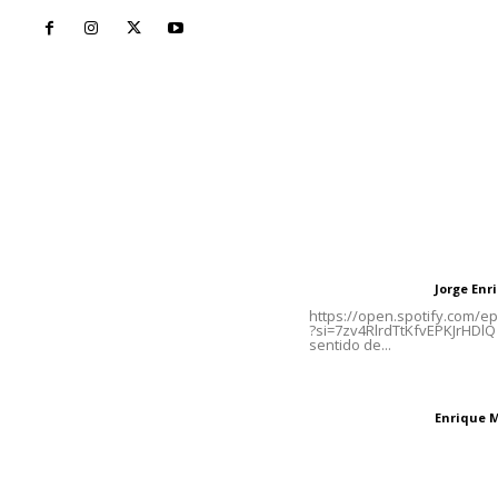
Inicio
Nayarit
Naciona
Contáctanos
Letras del Di
meridianoredacción@gmail.com
Letras del director
Jorge En
Letras del director
Tels. 3112143809 | 3112103211
https://open.spotify.com/
?si=7zv4RlrdTtKfvEPKJrHDlQ 
sentido de...
Oficinas Generales: Av.
Independencia #355, Tepic,
El peatón y la ciu
Nayarit
Enrique 
Letras del director
Las vacas de Huaj