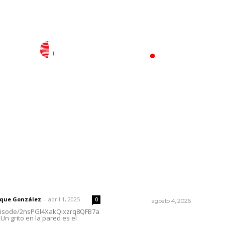
l
Policiaca
Opinión
Deportes
Edición Impresa
S
rector
Lo más popular
Llueve menos durante inici
 | Un grito en la pared
temporal
rique González
-
abril 1, 2025
0
NAYARIT
agosto 4, 2026
episode/2nsPGl4XakQixzrq8QFB7a
Un grito en la pared es el
Saneando las finanzas públ