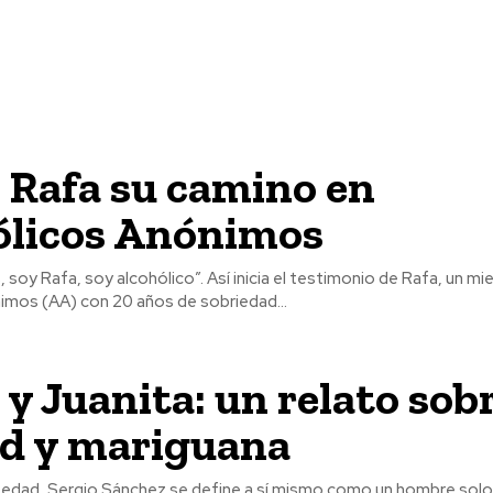
 Rafa su camino en
ólicos Anónimos
 soy Rafa, soy alcohólico”. Así inicia el testimonio de Rafa, un m
imos (AA) con 20 años de sobriedad...
 y Juanita: un relato sob
ad y mariguana
 edad, Sergio Sánchez se define a sí mismo como un hombre sol