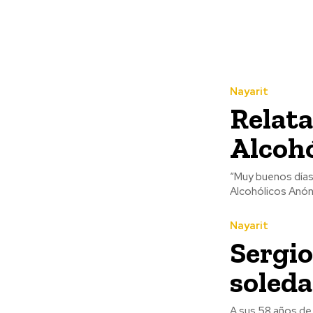
Nayarit
Relata
Alcoh
“Muy buenos días,
Alcohólicos Anón
Nayarit
Sergio
soled
A sus 58 años de