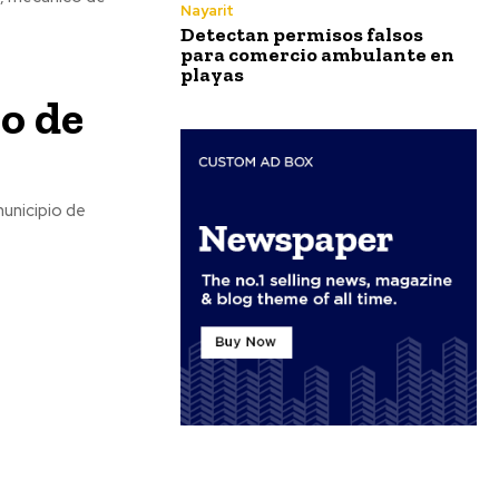
Nayarit
Detectan permisos falsos
para comercio ambulante en
playas
o de
municipio de