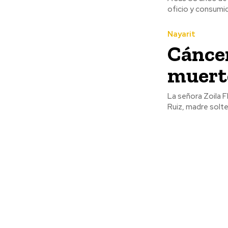
oficio y consumido
Nayarit
Cánce
muert
La señora Zoila F
Ruiz, madre solt