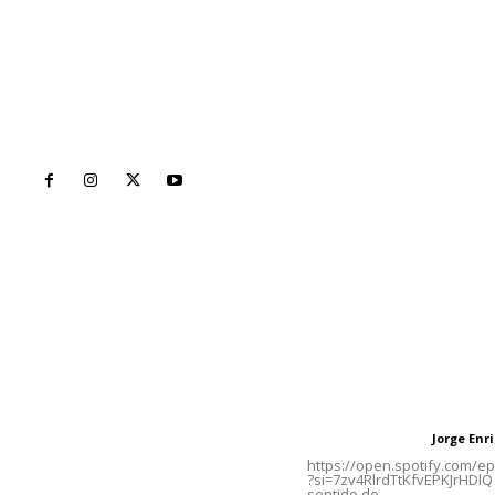
Inicio
Nayarit
Naciona
Contáctanos
Letras del Di
meridianoredacción@gmail.com
Letras del director
Jorge En
Letras del director
Tels. 3112143809 | 3112103211
https://open.spotify.com/
?si=7zv4RlrdTtKfvEPKJrHDlQ 
sentido de...