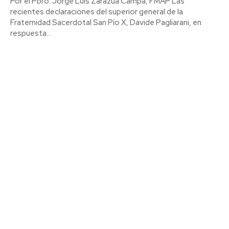
Por el Pbro. Jorge Luis Zarazúa Campa, FMAP Las
recientes declaraciones del superior general de la
Fraternidad Sacerdotal San Pío X, Davide Pagliarani, en
respuesta...