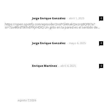
Letras del director | Un grito en la pared
Jorge Enrique González
-
abril 1, 2025
Letras del director
0
https://open.spotify.com/episode/2nsPGl4XakQixzrq8QFB7a?
si=7zv4RlrdTtKfvEPKJrHDlQ Un grito en la pared es el sentido de...
Las vacas de Huajimic
Jorge Enrique González
-
mayo 6, 2025
Letras del director
0
El peatón y la ciudad
Enrique Martínez
-
abril 4, 2025
Letras del director
0
Lo más popular
Presentará Escuela de Bellas Artes resultados de
cursos vacacionales
NAYARIT
agosto 7, 2026