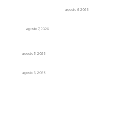
Cuando el río suena, ¿quién escucha?
EL ATAQUE DE LOS QUE OBSERVAN
agosto 6, 2026
Detienen al exgobernador de Guerrero, Ángel Aguirre
NACIONAL
agosto 7, 2026
Regresa guerrero de estilo Ixtlán del Río que estuvo
exhibido en el Met de Nueva York
NAYARIT
agosto 5, 2026
Brillan la cultura y gastronomía de origen en California
NAYARIT
agosto 3, 2026
Archivo mensual
agosto 2026
julio 2026
junio 2026