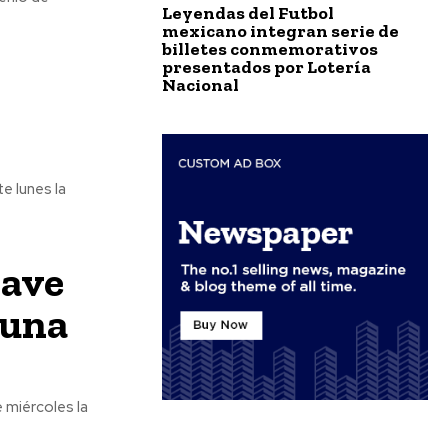
Leyendas del Futbol
mexicano integran serie de
billetes conmemorativos
presentados por Lotería
Nacional
e lunes la
lave
 una
e miércoles la