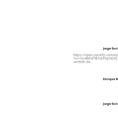
Contáctanos
Letras del Di
meridianoredacción@gmail.com
Letras del director
Jorge En
Letras del director
Tels. 3112143809 | 3112103211
https://open.spotify.com/
?si=7zv4RlrdTtKfvEPKJrHDlQ 
sentido de...
Oficinas Generales: Av.
Independencia #355, Tepic,
El peatón y la ciu
Nayarit
Enrique 
Letras del director
Las vacas de Huaj
Jorge En
Letras del director