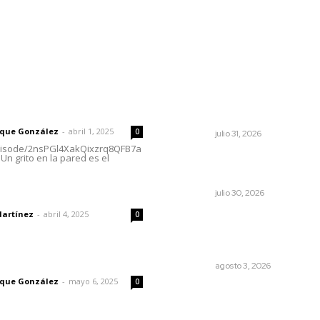
rector
Lo más popular
Perciben certidumbre en
 | Un grito en la pared
Mercado Juan Escutia
rique González
-
abril 1, 2025
0
NAYARIT
julio 31, 2026
episode/2nsPGl4XakQixzrq8QFB7a
Un grito en la pared es el
Mantiene Nuevo Nayarit al
ocupación
dad
NAYARIT
julio 30, 2026
Martínez
-
abril 4, 2025
0
Promueven saberes
ancestrales en la ruta Potr
Tradicional
imic
NAYARIT
agosto 3, 2026
rique González
-
mayo 6, 2025
0
Edición impresa 05 de ago
de 2026