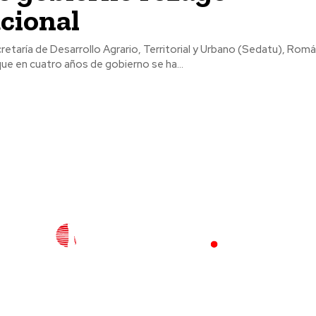
cional
Secretaría de Desarrollo Agrario, Territorial y Urbano (Sedatu), Ro
ue en cuatro años de gobierno se ha...
l
Policiaca
Opinión
Deportes
Edición Impresa
S