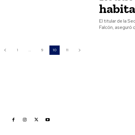
habita
El titular de la 
Falcón, aseguró q
1
...
9
10
11
Inicio
Nayarit
Naciona