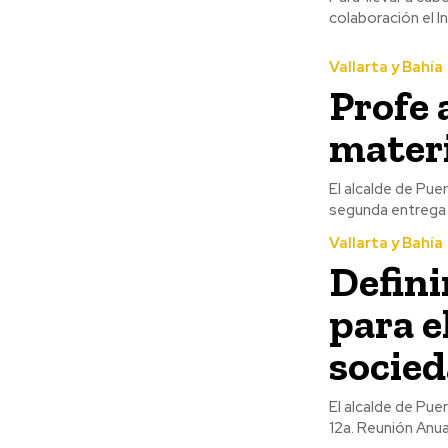
colaboración el I
Vallarta y Bahía
Profe 
materi
El alcalde de Pue
segunda entrega 
Vallarta y Bahía
Defini
para e
socie
El alcalde de Pue
12a. Reunión Anua