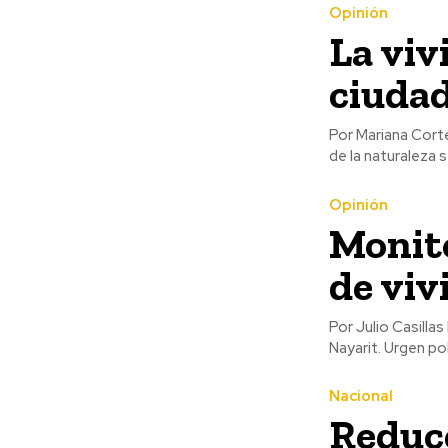
Opinión
La viv
ciuda
Por Mariana Cortés Zayas La necesidad de los seres humanos 
de la naturaleza 
Opinión
Monito
de viv
Por Julio Casillas Barajas Es muy grave el problema de la vivienda
Nayarit. Urgen pol
Nacional
Reduc