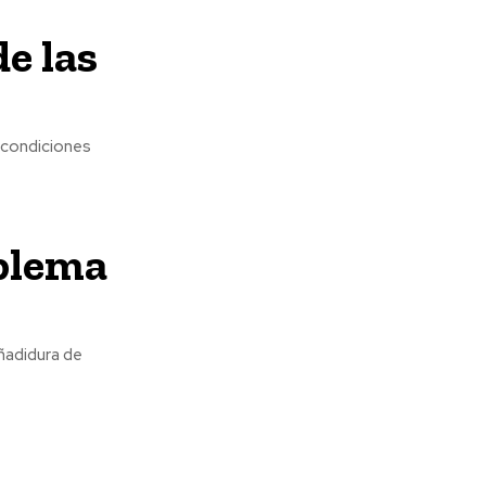
e las
oblema