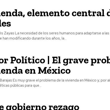
ienda, elemento central d
des
para adaptarse a las condiciones
se han modificando durante los años, la...
r Político | El grave pr
ienda en México
 en México y, por añadidura de
íticas públicas para que...
e gobierno rezago