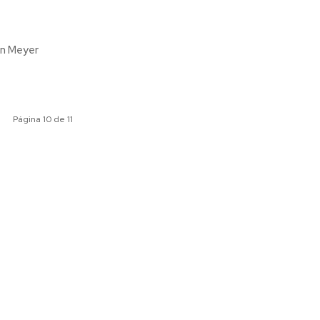
mán Meyer
Página 10 de 11
ociales
Meridiano Vallarta