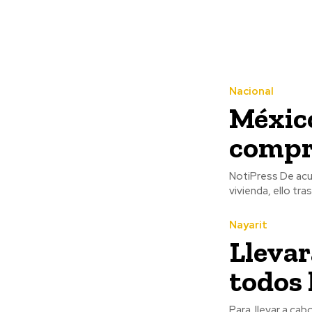
Nacional
México
compr
NotiPress De acuerdo con Visual Capitalist, Turquía se convirtió en el país más caro para adquirir
vivienda, ello tr
Nayarit
Llevar
todos 
Para llevar a cab