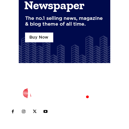
Inicio
Nayarit
Nacional
Policiaca
Opinión
Deportes