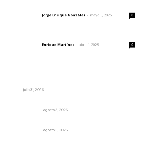
Las vacas de Huajimic
Jorge Enrique González
-
mayo 6, 2025
Letras del director
0
El peatón y la ciudad
Enrique Martínez
-
abril 4, 2025
Letras del director
0
Lo más popular
Fortalecen coordinación para consolidar el Sistema
Universal de Salud
NAYARIT
julio 31, 2026
Varios estados necesitan mejorar su economía
MONITOR POLÍTICO
agosto 3, 2026
Ráfagas citadinas
MONITOR POLÍTICO
agosto 5, 2026