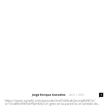
Edición Impresa
Sociales
Meridiano Vallarta
Contáctanos
meridianoredacción@gmail.com
Tels. 3112143809 | 3112103211
Oficinas Generales: Av. Independencia #355, Tepic,
Nayarit
Letras del Director
Letras del director | Un grito en la pared
Jorge Enrique González
-
abril 1, 2025
Letras del director
0
https://open.spotify.com/episode/2nsPGl4XakQixzrq8QFB7a?
si=7zv4RlrdTtKfvEPKJrHDlQ Un grito en la pared es el sentido de...