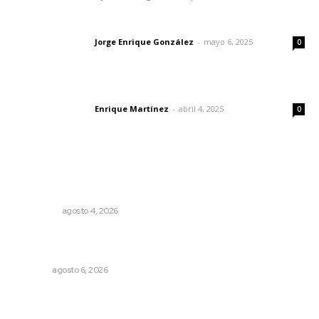
Las vacas de Huajimic
Jorge Enrique González
-
mayo 6, 2025
Letras del director
0
El peatón y la ciudad
Enrique Martínez
-
abril 4, 2025
Letras del director
0
Lo más popular
Leyendas del Futbol mexicano integran serie de billetes
conmemorativos presentados por Lotería Nacional
NACIONAL
agosto 4, 2026
Rehabilitan edificio de Rectoría con recursos del
impuesto especial
NAYARIT
agosto 6, 2026
Reafirma DIF Nayarit atención directa a comunidades
vulnerables