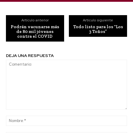
Artículo anterior
Artículo siguiente
Podrán vacunarse más
Todo listo para los “Los
de 80 mil jóvenes
3 Toños”
contra el COVID
DEJA UNA RESPUESTA
Comentario:
No