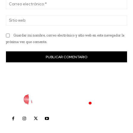
Co
ele
Sit
we
Guardar mi nombre, correo electrónico y sitio web en este navegador la
próxima vez que comente.
Inicio
Nayarit
Nacional
Policiaca
Opinión
Deportes