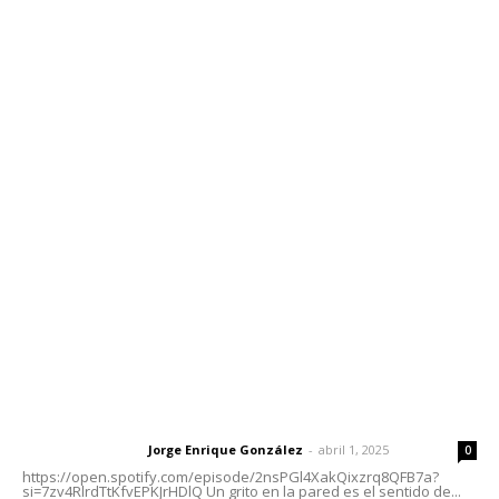
Edición Impresa
Sociales
Meridiano Vallarta
Contáctanos
meridianoredacción@gmail.com
Tels. 3112143809 | 3112103211
Oficinas Generales: Av. Independencia #355, Tepic,
Nayarit
Letras del Director
Letras del director | Un grito en la pared
Jorge Enrique González
-
abril 1, 2025
Letras del director
0
https://open.spotify.com/episode/2nsPGl4XakQixzrq8QFB7a?
si=7zv4RlrdTtKfvEPKJrHDlQ Un grito en la pared es el sentido de...