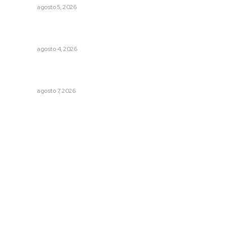
NAYARIT
agosto 5, 2026
Aclara Marakame tarifas y programas de apoyo para
rehabilitación
NAYARIT
agosto 4, 2026
Promueven ruta deportiva y ecoturismo en la Sierra del
Café
NAYARIT
agosto 7, 2026
Archivo mensual
agosto 2026
julio 2026
junio 2026
mayo 2026
abril 2026