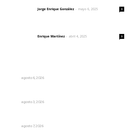
Las vacas de Huajimic
Jorge Enrique González
-
mayo 6, 2025
Letras del director
0
El peatón y la ciudad
Enrique Martínez
-
abril 4, 2025
Letras del director
0
Lo más popular
Modernizan infraestructura para la comercialización del
maíz nayarita
NAYARIT
agosto 6, 2026
Fortalecen atención social con nuevas sedes para la
niñez nayarita
NAYARIT
agosto 3, 2026
Impulsan detección de cáncer cervicouterino con
unidades móviles de salud
NAYARIT
agosto 7, 2026