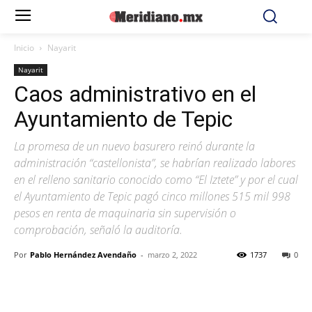
Inicio
Nayarit
Nayarit
Caos administrativo en el
Ayuntamiento de Tepic
La promesa de un nuevo basurero reinó durante la
administración “castellonista”, se habrían realizado labores
en el relleno sanitario conocido como “El Iztete” y por el cual
el Ayuntamiento de Tepic pagó cinco millones 515 mil 998
pesos en renta de maquinaria sin supervisión o
comprobación, señaló la auditoría.
Por
Pablo Hernández Avendaño
-
marzo 2, 2022
1737
0