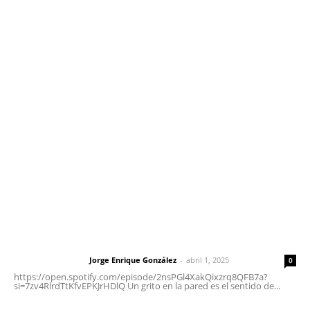
Contáctanos
meridianoredacción@gmail.com
Tels. 3112143809 | 3112103211
Oficinas Generales: Av. Independencia #355, Tepic,
Nayarit
Letras del Director
Letras del director | Un grito en la pared
Jorge Enrique González
-
abril 1, 2025
Letras del director
0
https://open.spotify.com/episode/2nsPGl4XakQixzrq8QFB7a?
si=7zv4RlrdTtKfvEPKJrHDlQ Un grito en la pared es el sentido de...