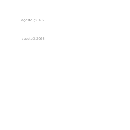
Impulsan vocaciones tecnológicas mediante ciencia de
datos y robótica
NAYARIT
agosto 7, 2026
Galope
OPINIÓN
agosto 3, 2026
Archivo mensual
agosto 2026
julio 2026
junio 2026
mayo 2026
abril 2026
marzo 2026