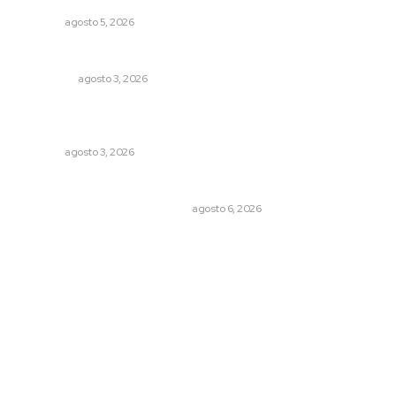
NAYARIT
agosto 5, 2026
Eliminan delincuente en Bahía de Banderas
POLICIACA
agosto 3, 2026
Destinan 87 millones a obras de infraestructura en tres
municipios
NAYARIT
agosto 3, 2026
Cuando el río suena, ¿quién escucha?
EL ATAQUE DE LOS QUE OBSERVAN
agosto 6, 2026
Archivo mensual
agosto 2026
julio 2026
junio 2026