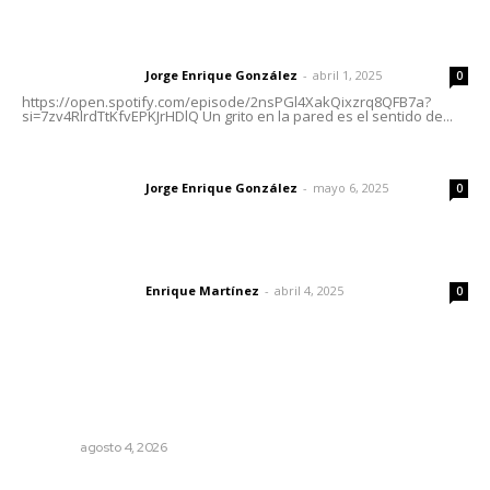
Letras del director | Un grito en la pared
Jorge Enrique González
-
abril 1, 2025
Letras del director
0
https://open.spotify.com/episode/2nsPGl4XakQixzrq8QFB7a?
si=7zv4RlrdTtKfvEPKJrHDlQ Un grito en la pared es el sentido de...
Las vacas de Huajimic
Jorge Enrique González
-
mayo 6, 2025
Letras del director
0
El peatón y la ciudad
Enrique Martínez
-
abril 4, 2025
Letras del director
0
Lo más popular
Intensifican sustitución de rejillas y desazolve por
temporal
NAYARIT
agosto 4, 2026
Prohibirán celulares en escuelas de Nayarit