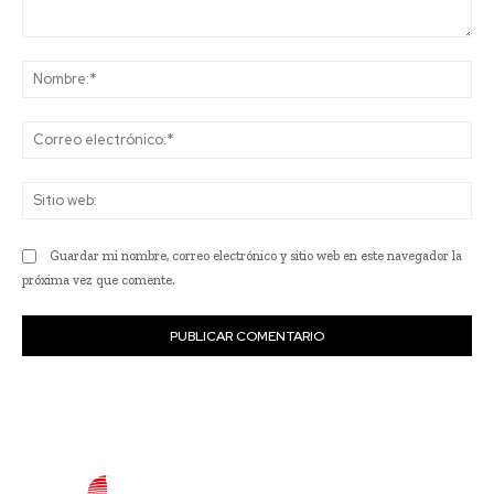
Comentario:
No
Co
ele
Sit
we
Guardar mi nombre, correo electrónico y sitio web en este navegador la
próxima vez que comente.