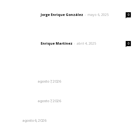
Las vacas de Huajimic
Jorge Enrique González
-
mayo 6, 2025
Letras del director
0
El peatón y la ciudad
Enrique Martínez
-
abril 4, 2025
Letras del director
0
Lo más popular
Edición impresa 08 de agosto de 2026
EDICIÓN IMPRESA
agosto 7, 2026
Edición impresa 07 de junio de 2026
EDICIÓN IMPRESA
agosto 7, 2026
Celebrarán feria de lenguas indígenas
NAYARIT
agosto 6, 2026
Edición impresa 05 de agosto de 2026