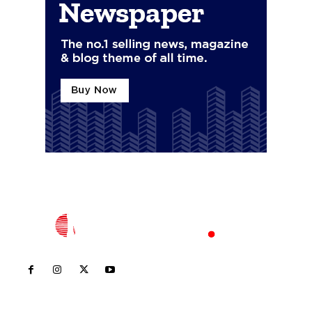
Inicio
Nayarit
Nacional
Policiaca
Opinión
Deportes