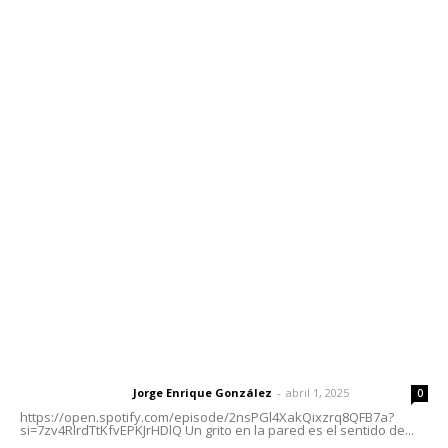
Edición Impresa
Sociales
Meridiano Vallarta
Contáctanos
meridianoredacción@gmail.com
Tels. 3112143809 | 3112103211
Oficinas Generales: Av. Independencia #355, Tepic,
Nayarit
Letras del Director
Letras del director | Un grito en la pared
Jorge Enrique González
-
abril 1, 2025
Letras del director
0
https://open.spotify.com/episode/2nsPGl4XakQixzrq8QFB7a?
si=7zv4RlrdTtKfvEPKJrHDlQ Un grito en la pared es el sentido de...