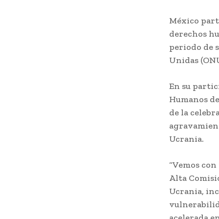
México parti
derechos hu
periodo de 
Unidas (ONU)
En su partic
Humanos de 
de la celebr
agravamient
Ucrania.
“Vemos con 
Alta Comisio
Ucrania, inc
vulnerabili
acelerada en