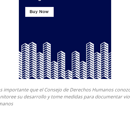
 importante que el Consejo de Derechos Humanos conozca
onitoree su desarrollo y tome medidas para documentar vio
manos