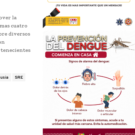
over la
imas cuatro
bre diversos
on
ertenecientes
usia
SRE