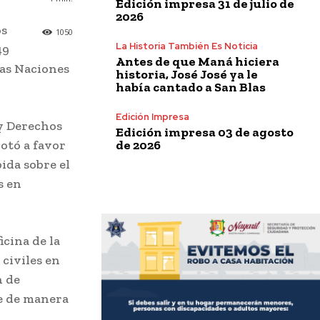
Edición impresa 31 de julio de
2026
os
1050
La Historia También Es Noticia
49
Antes de que Maná hiciera
las Naciones
historia, José José ya le
había cantado a San Blas
Edición Impresa
 y Derechos
Edición impresa 03 de agosto
de 2026
otó a favor
ida sobre el
s en
cina de la
civiles en
n de
te de manera