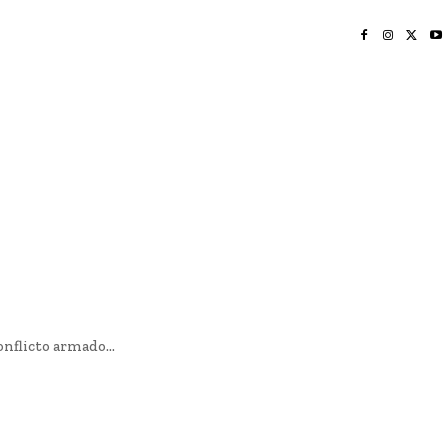
INICIO
NAYARIT
NACIONAL
POLICIACA
OPINIÓN
DEPORTES
EDICIÓN IMPRESA
SOCIALES
MERIDIANO VALLARTA
nflicto armado...