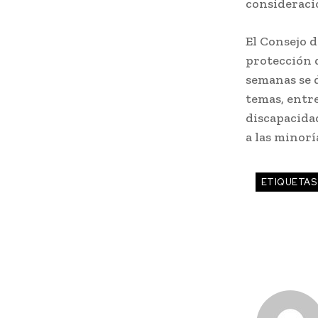
consideraci
El Consejo 
protección 
semanas se 
temas, entre
discapacidad
a las minorí
ETIQUETAS