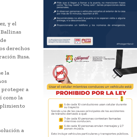
z, y el
Ballinas
 de
los derechos
ración Rusa.
e la
hos
 proteger a
í como la
mplimiento
solución a