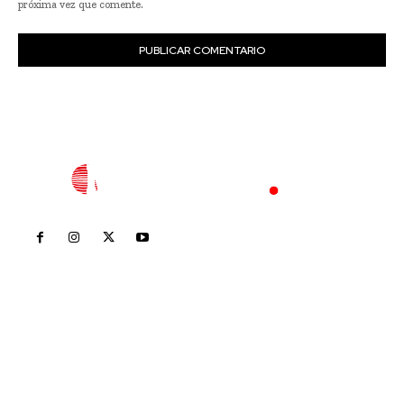
próxima vez que comente.
Inicio
Nayarit
Nacional
Policiaca
Opinión
Deportes
Edición Impresa
Sociales
Meridiano Vallarta
Contáctanos
meridianoredacción@gmail.com