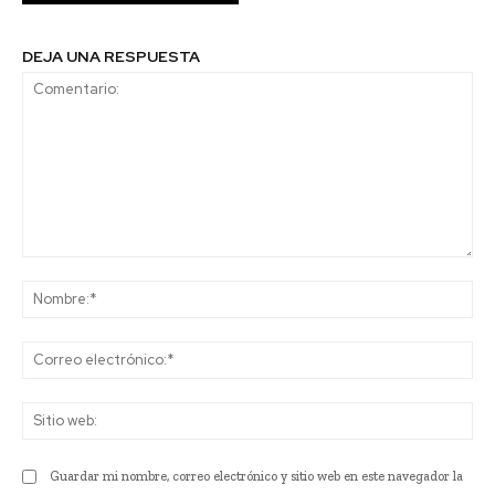
DEJA UNA RESPUESTA
Comentario:
No
Co
ele
Sit
we
Guardar mi nombre, correo electrónico y sitio web en este navegador la