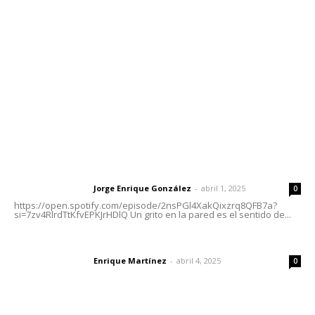
Tels. 3112143809 | 3112103211
Oficinas Generales: Av. Independencia #355, Tepic,
Nayarit
Letras del Director
Letras del director | Un grito en la pared
Jorge Enrique González
-
abril 1, 2025
Letras del director
0
https://open.spotify.com/episode/2nsPGl4XakQixzrq8QFB7a?
si=7zv4RlrdTtKfvEPKJrHDlQ Un grito en la pared es el sentido de...
El peatón y la ciudad
Enrique Martínez
-
abril 4, 2025
Letras del director
0
Las vacas de Huajimic