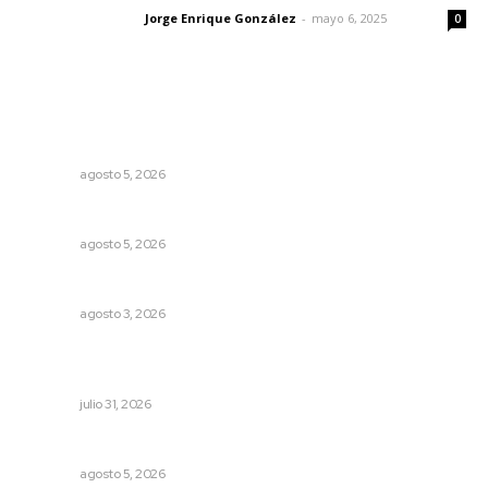
Jorge Enrique González
-
mayo 6, 2025
Letras del director
0
Lo más popular
Destinarán más de 152 millones de pesos en becas Rita
Cetina
NAYARIT
agosto 5, 2026
Alertan de ciberdelincuentes a través de QR falsos
NAYARIT
agosto 5, 2026
Entregan nuevo domo escolar en San Juan de Abajo
NAYARIT
agosto 3, 2026
Invierten 340 millones de pesos en conservación de
carreteras federales
NAYARIT
julio 31, 2026
Sancionarán cobro obligatorio de propinas
NAYARIT
agosto 5, 2026