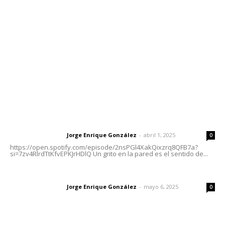
Tels. 3112143809 | 3112103211
Oficinas Generales: Av. Independencia #355, Tepic,
Nayarit
Letras del Director
Letras del director | Un grito en la pared
Jorge Enrique González
-
abril 1, 2025
Letras del director
0
https://open.spotify.com/episode/2nsPGl4XakQixzrq8QFB7a?
si=7zv4RlrdTtKfvEPKJrHDlQ Un grito en la pared es el sentido de...
Las vacas de Huajimic
Jorge Enrique González
-
mayo 6, 2025
Letras del director
0
El peatón y la ciudad