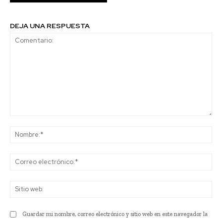
DEJA UNA RESPUESTA
Comentario:
No
Co
ele
Sit
we
Guardar mi nombre, correo electrónico y sitio web en este navegador la