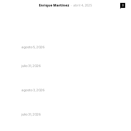
Enrique Martínez
-
abril 4, 2025
Letras del director
0
Lo más popular
Explican origen científico de inundaciones en Tepic y
Xalisco
NAYARIT
agosto 5, 2026
MORENA Nacional llama a aspirantes nayaritas
NAYARIT
julio 31, 2026
Impulsan ruta turística en San Blas; Mecatán: Tierra de
Agua, Senderos y Plátanos
NAYARIT
agosto 3, 2026
Registra Puente Federación avance físico superior al
noventa por ciento
NAYARIT
julio 31, 2026
Aclara Marakame tarifas y programas de apoyo para
rehabilitación