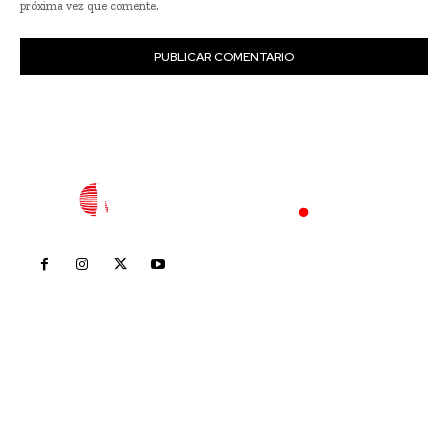
próxima vez que comente.
Inicio
Nayarit
Nacional
Policiaca
Opinión
Deportes
Edición Impresa
Sociales
Meridiano Vallarta
Contáctanos
meridianoredacción@gmail.com