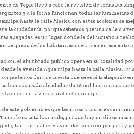
nto de Tepic llevó a cabo la revisión de todas las lám
rgentes y a la fecha funcionan todas las luminarias d
milpa hasta la calle Alaska, con estas acciones se mej
ara la ciudadanía, porque sabemos que una calle o ave
as apagadas, es un lugar donde la delincuencia realiz
en perjuicio de los habitantes que viven en ese entor
uación, el alumbrado público opera en su totalidad por
desde la avenida Aguamilpa hasta la calle Alaska. En 
ión podemos darnos cuenta que se está trabajando en 
 se han reparado alrededor de 10 mil luminarias, tant
rita como en la zona rural del municipio.
 de este gobierno es que las niñas y mujeres caminen
e Tepic, lo se está logrando, porque hoy en día es más 
gada, tanto en calles y avenidas como en parques y ja
demás de hay camellones que tienen arbolado y hay mu