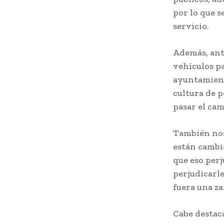
por lo que s
servicio.
Además, ant
vehículos p
ayuntamiento
cultura de p
pasar el cam
También nos
están cambi
que eso perj
perjudicarl
fuera una za
Cabe destaca