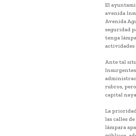
El ayuntamie
avenida Insu
Avenida Agua
seguridad p
tenga lámpar
actividades 
Ante tal sit
Insurgentes 
administrac
rubros, pero
capital naya
La prioridad
las calles d
lámpara apa
públicos, a