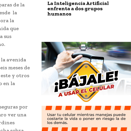
La Inteligencia Artificial
paras de la
enfrenta a dos grupos
esde la
humanos
ora la
nida que
a sus
no.
 la avenida
seis meses de
este y otros
o en la
 seguras por
raro ver una
rdines
cha sobra,