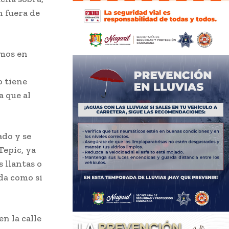
n fuera de
amos en
o tiene
a que al
do y se
Tepic, ya
 llantas o
da como si
n la calle