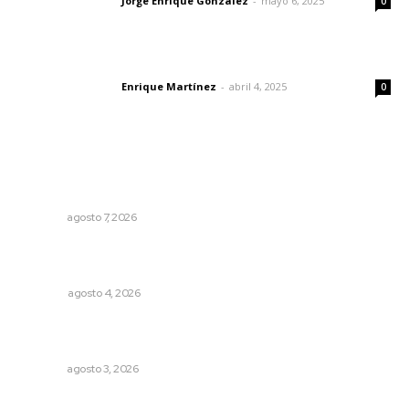
Jorge Enrique González
-
mayo 6, 2025
Letras del director
0
El peatón y la ciudad
Enrique Martínez
-
abril 4, 2025
Letras del director
0
Lo más popular
Desconfío de las policías municipales: gobernador
Navarro
NAYARIT
agosto 7, 2026
Buen gobierno, buen liderazgo y la amenaza de la
politiquería
OPINIÓN
agosto 4, 2026
Impulsan ruta turística en San Blas; Mecatán: Tierra de
Agua, Senderos y Plátanos
NAYARIT
agosto 3, 2026
Ráfagas citadinas