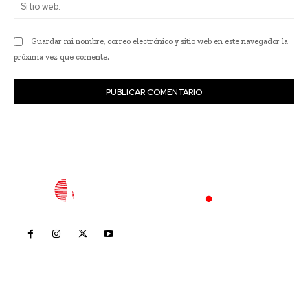
Sit
we
Guardar mi nombre, correo electrónico y sitio web en este navegador la
próxima vez que comente.
Inicio
Nayarit
Nacional
Policiaca
Opinión
Deportes
Edición Impresa
Sociales
Meridiano Vallarta