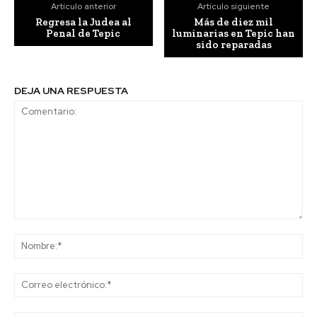
Artículo anterior
Artículo siguiente
Regresa la Judea al
Más de diez mil
Penal de Tepic
luminarias en Tepic han
sido reparadas
DEJA UNA RESPUESTA
Comentario:
No
Co
ele