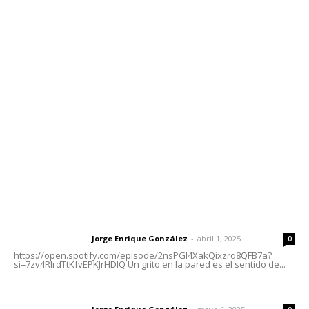
Contáctanos
meridianoredacción@gmail.com
Tels. 3112143809 | 3112103211
Oficinas Generales: Av. Independencia #355, Tepic,
Nayarit
Letras del Director
Letras del director | Un grito en la pared
Jorge Enrique González
-
abril 1, 2025
Letras del director
0
https://open.spotify.com/episode/2nsPGl4XakQixzrq8QFB7a?
si=7zv4RlrdTtKfvEPKJrHDlQ Un grito en la pared es el sentido de...
Las vacas de Huajimic