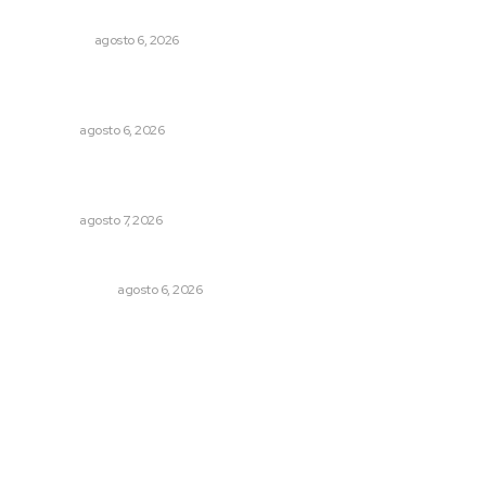
de partir
NACIONAL
agosto 6, 2026
Buscan asegurar precio competitivo para el arroz
nayarita
NAYARIT
agosto 6, 2026
Abrirá Walmart sucursal en Xalisco con inversión
millonaria
NAYARIT
agosto 7, 2026
Eufemismos
OTRAS VOCES
agosto 6, 2026
Archivo mensual
agosto 2026
julio 2026