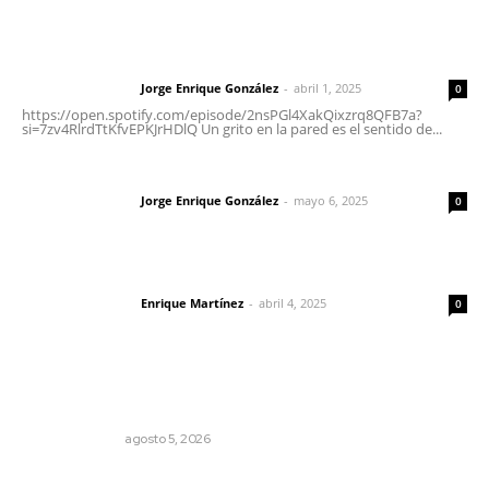
Letras del director | Un grito en la pared
Jorge Enrique González
-
abril 1, 2025
Letras del director
0
https://open.spotify.com/episode/2nsPGl4XakQixzrq8QFB7a?
si=7zv4RlrdTtKfvEPKJrHDlQ Un grito en la pared es el sentido de...
Las vacas de Huajimic
Jorge Enrique González
-
mayo 6, 2025
Letras del director
0
El peatón y la ciudad
Enrique Martínez
-
abril 4, 2025
Letras del director
0
Lo más popular
La Inteligencia Artificial enfrenta a dos grupos humanos
LA SERPENTINA
agosto 5, 2026
Cobertura de viaje: todo lo que necesitas saber antes