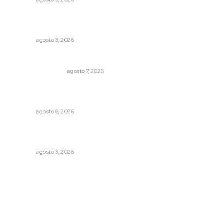
Tras operativo, el CEDE busca protección de justicia
federal
NAYARIT
agosto 3, 2026
Resumen Semanal de Noticias
MONITOR POLÍTICO
agosto 7, 2026
Instalarán puntos de revisión contra pilotos
alcoholizados
NAYARIT
agosto 6, 2026
Prevención del feminicidio: la urgencia de la denuncia
temprana
NAYARIT
agosto 3, 2026
Archivo mensual
agosto 2026