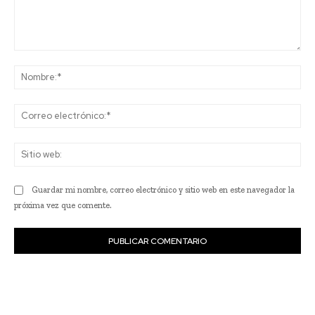
Comentario:
No
Co
ele
Sit
we
Guardar mi nombre, correo electrónico y sitio web en este navegador la
próxima vez que comente.