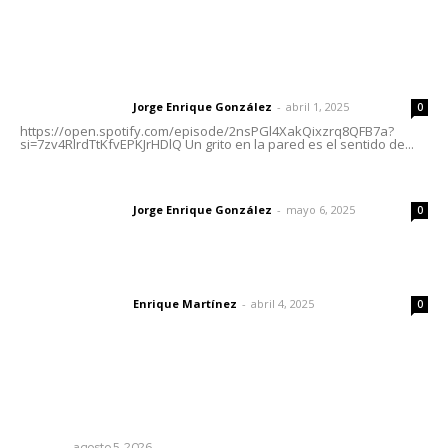
Letras del Director
Letras del director | Un grito en la pared
Jorge Enrique González
-
abril 1, 2025
Letras del director
0
https://open.spotify.com/episode/2nsPGl4XakQixzrq8QFB7a?
si=7zv4RlrdTtKfvEPKJrHDlQ Un grito en la pared es el sentido de...
Las vacas de Huajimic
Jorge Enrique González
-
mayo 6, 2025
Letras del director
0
El peatón y la ciudad
Enrique Martínez
-
abril 4, 2025
Letras del director
0
Lo más popular
Reafirma DIF Nayarit atención directa a comunidades
vulnerables
NAYARIT
agosto 5, 2026