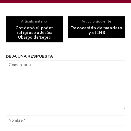
Artículo anterior
Artículo siguiente
Condenó el poder
Revocación de mandato
religioso a Jesús:
y el INE
Obispo de Tepic
DEJA UNA RESPUESTA
Comentario:
No