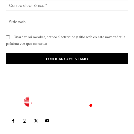
Co
ele
Sit
we
Guardar mi nombre, correo electrónico y sitio web en este navegador la
próxima vez que comente.