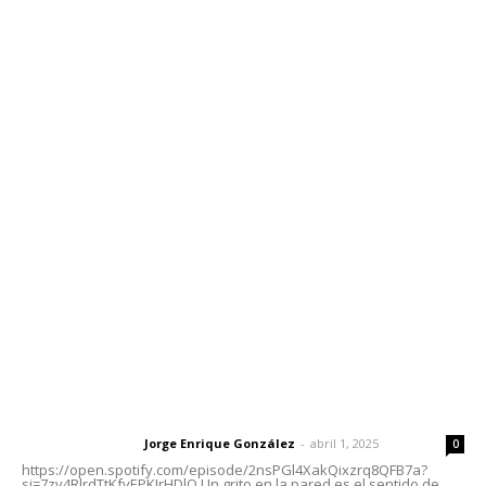
Inicio
Nayarit
Nacional
Policiaca
Opinión
Deportes
Edición Impresa
Sociales
Meridiano Vallarta
Contáctanos
meridianoredacción@gmail.com
Tels. 3112143809 | 3112103211
Oficinas Generales: Av. Independencia #355, Tepic,
Nayarit
Letras del Director
Letras del director | Un grito en la pared
Jorge Enrique González
-
abril 1, 2025
Letras del director
0
https://open.spotify.com/episode/2nsPGl4XakQixzrq8QFB7a?
si=7zv4RlrdTtKfvEPKJrHDlQ Un grito en la pared es el sentido de...