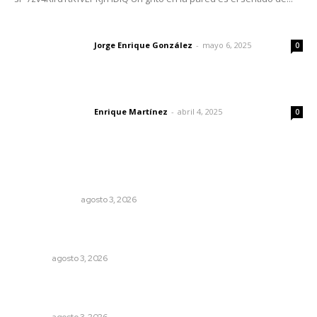
Las vacas de Huajimic
Jorge Enrique González
-
mayo 6, 2025
Letras del director
0
El peatón y la ciudad
Enrique Martínez
-
abril 4, 2025
Letras del director
0
Lo más popular
¿Son los anexos males necesarios?
LA SERPENTINA
agosto 3, 2026
Fortalecen formación de profesionales de la salud en el
IMSS
NAYARIT
agosto 3, 2026
Transforman CETMAR 6 con inversión histórica en Bahía
de Banderas