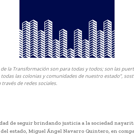
de la Transformación son para todas y todos; son las puert
 todas las colonias y comunidades de nuestro estado”, sost
través de redes sociales.
idad de seguir brindando justicia a la sociedad nayarita
del estado, Miguel Ángel Navarro Quintero, en comp