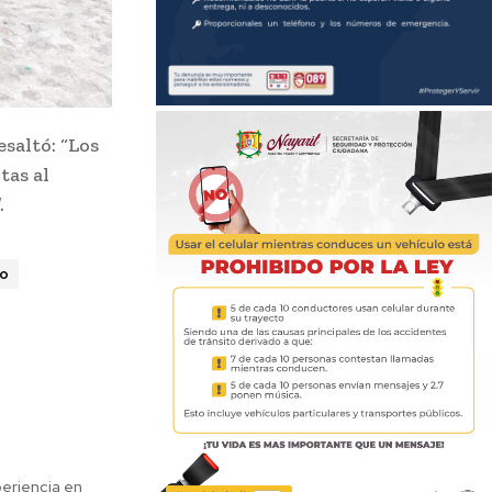
esaltó: “Los
tas al
.
co
eriencia en