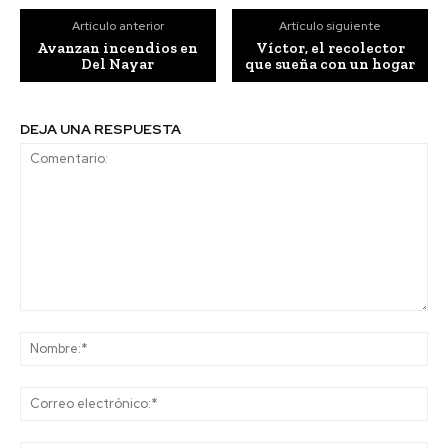
Artículo anterior
Artículo siguiente
Avanzan incendios en
Víctor, el recolector
Del Nayar
que sueña con un hogar
DEJA UNA RESPUESTA
Comentario:
No
Co
ele