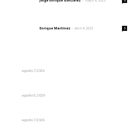
Jorge Enrique González
-
mayo 6, 2025
Letras del director
0
El peatón y la ciudad
Enrique Martínez
-
abril 4, 2025
Letras del director
0
Lo más popular
Vinculan a sector artesanal con la actividad turística
estatal
NAYARIT
agosto 7, 2026
Reafirma DIF Nayarit atención directa a comunidades
vulnerables
NAYARIT
agosto 5, 2026
Reconocen a jóvenes por impulsar proyectos
comunitarios
NAYARIT
agosto 7, 2026
Árboles aplastan casas y camioneta en Tepic