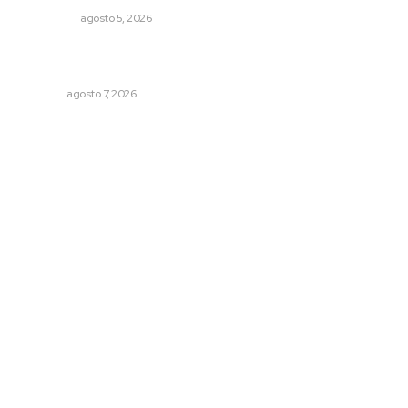
POLICIACA
agosto 5, 2026
Desconfío de las policías municipales: gobernador
Navarro
NAYARIT
agosto 7, 2026
Archivo mensual
agosto 2026
julio 2026
junio 2026
mayo 2026
abril 2026
marzo 2026