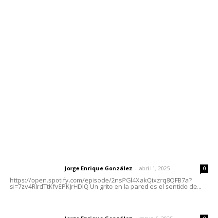
Contáctanos
meridianoredacción@gmail.com
Tels. 3112143809 | 3112103211
Oficinas Generales: Av. Independencia #355, Tepic,
Nayarit
Letras del Director
Letras del director | Un grito en la pared
Jorge Enrique González
-
abril 1, 2025
Letras del director
0
https://open.spotify.com/episode/2nsPGl4XakQixzrq8QFB7a?
si=7zv4RlrdTtKfvEPKJrHDlQ Un grito en la pared es el sentido de...
Las vacas de Huajimic