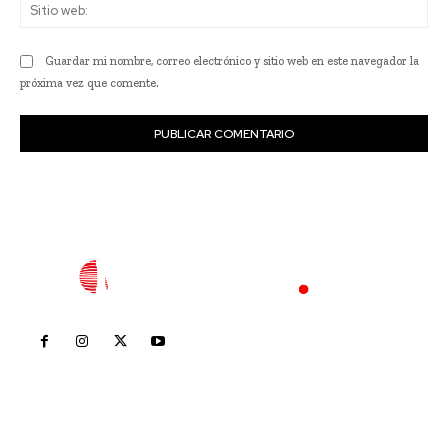
Sit
we
Guardar mi nombre, correo electrónico y sitio web en este navegador la
próxima vez que comente.
Inicio
Nayarit
Nacional
Policiaca
Opinión
Deportes
Edición Impresa
Sociales
Meridiano Vallarta