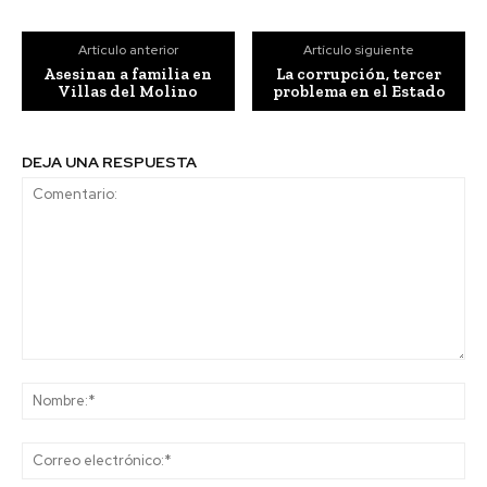
Artículo anterior
Artículo siguiente
Asesinan a familia en
La corrupción, tercer
Villas del Molino
problema en el Estado
DEJA UNA RESPUESTA
Comentario:
No
Co
ele