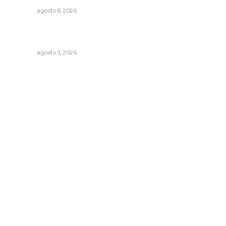
NAYARIT
agosto 6, 2026
Fortalecen atención social con nuevas sedes para la
niñez nayarita
NAYARIT
agosto 3, 2026
Archivo mensual
agosto 2026
julio 2026
junio 2026
mayo 2026
abril 2026
marzo 2026