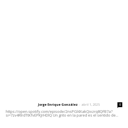
Contáctanos
meridianoredacción@gmail.com
Tels. 3112143809 | 3112103211
Oficinas Generales: Av. Independencia #355, Tepic,
Nayarit
Letras del Director
Letras del director | Un grito en la pared
Jorge Enrique González
-
abril 1, 2025
Letras del director
0
https://open.spotify.com/episode/2nsPGl4XakQixzrq8QFB7a?
si=7zv4RlrdTtKfvEPKJrHDlQ Un grito en la pared es el sentido de...
El peatón y la ciudad