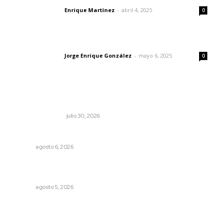
Enrique Martínez
-
abril 4, 2025
Letras del director
0
Las vacas de Huajimic
Jorge Enrique González
-
mayo 6, 2025
Letras del director
0
Lo más popular
Dicen que el SAT está perdonando multas
MONITOR POLÍTICO
julio 30, 2026
Niegan que hayan encontrado drogas en el anexo Zion
NAYARIT
agosto 6, 2026
Liquidación en ingenio de Puga se ejecuta a 985 pesos
por tonelada
NAYARIT
agosto 5, 2026
Inician acciones de prevención ante presencia de
cocodrilos