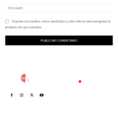
Sit
we
Guardar mi nombre, correo electrónico y sitio web en este navegador la
próxima vez que comente.
Inicio
Nayarit
Nacional
Policiaca
Opinión
Deportes
Edición Impresa
Sociales
Meridiano Vallarta