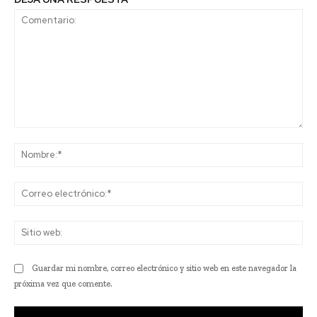
Comentario:
No
Co
ele
Sit
we
Guardar mi nombre, correo electrónico y sitio web en este navegador la
próxima vez que comente.