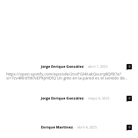
Oficinas Generales: Av. Independencia #355, Tepic,
Nayarit
Letras del Director
Letras del director | Un grito en la pared
Jorge Enrique González
-
abril 1, 2025
Letras del director
0
https://open.spotify.com/episode/2nsPGl4XakQixzrq8QFB7a?
si=7zv4RlrdTtKfvEPKJrHDlQ Un grito en la pared es el sentido de...
Las vacas de Huajimic
Jorge Enrique González
-
mayo 6, 2025
Letras del director
0
El peatón y la ciudad
Enrique Martínez
-
abril 4, 2025
Letras del director
0