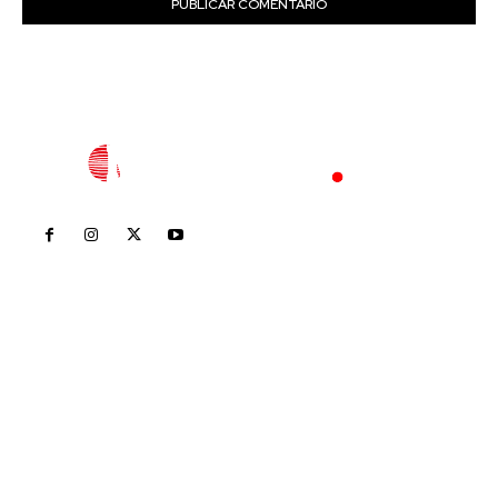
Inicio
Nayarit
Nacional
Policiaca
Opinión
Deportes
Edición Impresa
Sociales
Meridiano Vallarta
Contáctanos
meridianoredacción@gmail.com
Tels. 3112143809 | 3112103211