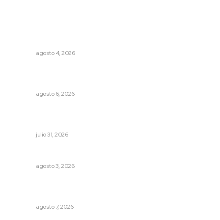
Lo más popular
Aclara Marakame tarifas y programas de apoyo para
rehabilitación
NAYARIT
agosto 4, 2026
Lanzan recomendaciones para reforzar la seguridad en
comercios de Nayarit
NAYARIT
agosto 6, 2026
Impulsan competitividad turística mediante diálogo
directo en Santa María
NAYARIT
julio 31, 2026
Busca CECAN a los mejores cortometrajes nayaritas
NAYARIT
agosto 3, 2026
Reconocen a jóvenes por impulsar proyectos
comunitarios
NAYARIT
agosto 7, 2026