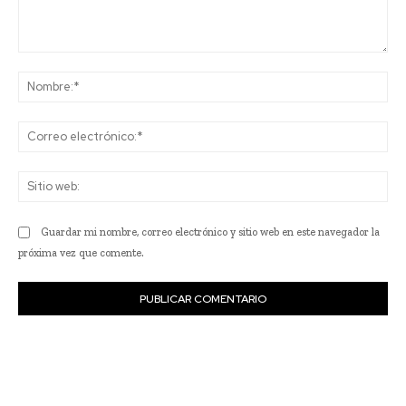
Comentario:
No
Co
ele
Sit
we
Guardar mi nombre, correo electrónico y sitio web en este navegador la
próxima vez que comente.