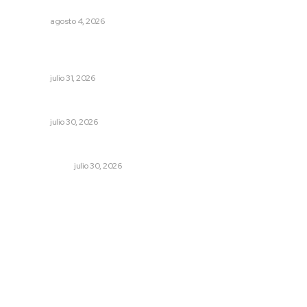
Invitan a descubrir riqueza cultural en ruta Entre Canales
NAYARIT
agosto 4, 2026
Mejoran transparencia municipal con taller de evolución
patrimonial en Acaponeta
NAYARIT
julio 31, 2026
IMSS Nayarit concreta doble procuración multiorgánica
NAYARIT
julio 30, 2026
El reflector no se apaga
OTRAS VOCES
julio 30, 2026
Archivo mensual
agosto 2026
julio 2026
junio 2026