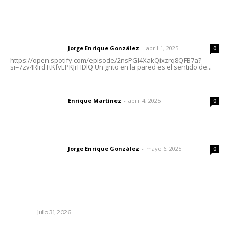
Letras del Director
Letras del director | Un grito en la pared
Jorge Enrique González
-
abril 1, 2025
Letras del director
0
https://open.spotify.com/episode/2nsPGl4XakQixzrq8QFB7a?
si=7zv4RlrdTtKfvEPKJrHDlQ Un grito en la pared es el sentido de...
El peatón y la ciudad
Enrique Martínez
-
abril 4, 2025
Letras del director
0
Las vacas de Huajimic
Jorge Enrique González
-
mayo 6, 2025
Letras del director
0
Lo más popular
MORENA Nacional llama a aspirantes nayaritas
NAYARIT
julio 31, 2026