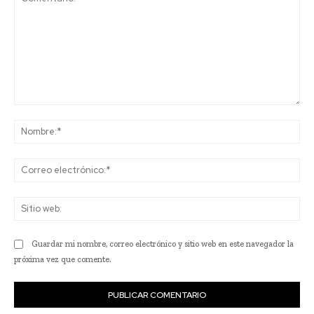
Comentario:
No
Co
ele
Sit
we
Guardar mi nombre, correo electrónico y sitio web en este navegador la
próxima vez que comente.