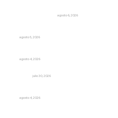
Cuando el río suena, ¿quién escucha?
EL ATAQUE DE LOS QUE OBSERVAN
agosto 6, 2026
Reafirma DIF Nayarit atención directa a comunidades
vulnerables
NAYARIT
agosto 5, 2026
General con 40 años de carrera asume la Guardia
Nacional
NAYARIT
agosto 4, 2026
Edición impresa 30 de julio de 2026
EDICIÓN IMPRESA
julio 30, 2026
Aclara Marakame tarifas y programas de apoyo para
rehabilitación
NAYARIT
agosto 4, 2026
Archivo mensual