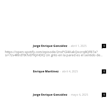
Oficinas Generales: Av. Independencia #355, Tepic,
Nayarit
Letras del Director
Letras del director | Un grito en la pared
Jorge Enrique González
-
abril 1, 2025
Letras del director
0
https://open.spotify.com/episode/2nsPGl4XakQixzrq8QFB7a?
si=7zv4RlrdTtKfvEPKJrHDlQ Un grito en la pared es el sentido de...
El peatón y la ciudad
Enrique Martínez
-
abril 4, 2025
Letras del director
0
Las vacas de Huajimic
Jorge Enrique González
-
mayo 6, 2025
Letras del director
0
Lo más popular