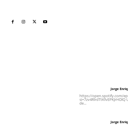
Inicio
Nayarit
Naciona
Contáctanos
Letras del Di
meridianoredacción@gmail.com
Letras del director
Jorge Enri
Letras del director
Tels. 3112143809 | 3112103211
https://open.spotify.com/
si=7zv4RlrdTtKfvEPKJrHDlQ Un
de...
Oficinas Generales: Av.
Independencia #355, Tepic,
Las vacas de Huaj
Nayarit
Jorge Enri
Letras del director