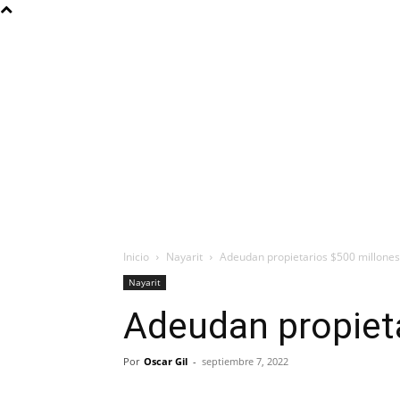
Inicio
Nayarit
Adeudan propietarios $500 millones
Nayarit
Adeudan propiet
Por
Oscar Gil
-
septiembre 7, 2022