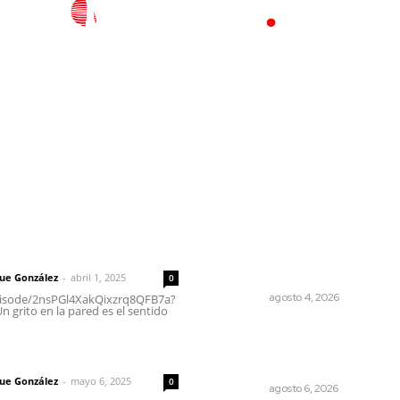
l
Policiaca
Opinión
Deportes
Edición Impresa
S
rector
Lo más popular
Intensifican sustitución de
 | Un grito en la pared
rejillas y desazolve por
temporal
que González
-
abril 1, 2025
0
NAYARIT
agosto 4, 2026
episode/2nsPGl4XakQixzrq8QFB7a?
 grito en la pared es el sentido
Modernizan infraestructur
para la comercialización del
imic
maíz nayarita
que González
-
mayo 6, 2025
0
NAYARIT
agosto 6, 2026