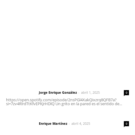
meridianoredacción@gmail.com
Tels. 3112143809 | 3112103211
Oficinas Generales: Av. Independencia #355, Tepic,
Nayarit
Letras del Director
Letras del director | Un grito en la pared
Jorge Enrique González
-
abril 1, 2025
Letras del director
0
https://open.spotify.com/episode/2nsPGl4XakQixzrq8QFB7a?
si=7zv4RlrdTtKfvEPKJrHDlQ Un grito en la pared es el sentido de...
El peatón y la ciudad
Enrique Martínez
-
abril 4, 2025
Letras del director
0