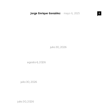
Las vacas de Huajimic
Jorge Enrique González
-
mayo 6, 2025
Letras del director
0
Lo más popular
Antes de que Maná hiciera historia, José José ya le
había cantado a San Blas
LA HISTORIA TAMBIÉN ES NOTICIA
julio 30, 2026
En el país de las corrupciones
LA SERPENTINA
agosto 6, 2026
Préstamos para negocios: qué son y cuándo tienen
sentido
NACIONAL
julio 30, 2026
Mantiene Nayarit baja incidencia en robo de ganado a
nivel nacional
NAYARIT
julio 30, 2026