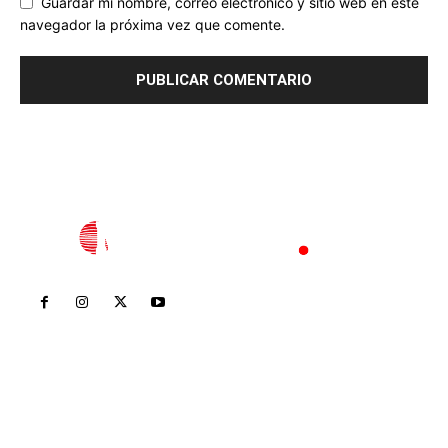
Guardar mi nombre, correo electrónico y sitio web en este
navegador la próxima vez que comente.
Inicio
Nayarit
Nacional
Policiaca
Opinión
Deportes
Edición Impresa
Sociales
Meridiano Vallarta
Contáctanos