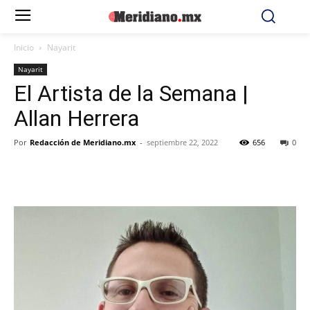
Inicio
Nayarit
Nayarit
El Artista de la Semana |
Allan Herrera
Por
Redacción de Meridiano.mx
-
septiembre 22, 2022
656
0