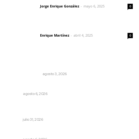
Jorge Enrique González
-
mayo 6, 2025
Letras del director
0
El peatón y la ciudad
Enrique Martínez
-
abril 4, 2025
Letras del director
0
Lo más popular
Varios estados necesitan mejorar su economía
MONITOR POLÍTICO
agosto 3, 2026
Probables resultados en gubernaturas
OPINIÓN
agosto 6, 2026
Apuesta la UAN por una transformación sostenible
mediante ciencia e innovación tecnológica
NAYARIT
julio 31, 2026
Alertan sobre riesgos de acoso en redes sociales