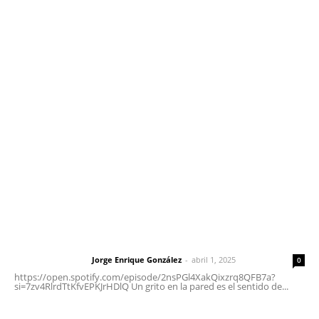
Contáctanos
meridianoredacción@gmail.com
Tels. 3112143809 | 3112103211
Oficinas Generales: Av. Independencia #355, Tepic,
Nayarit
Letras del Director
Letras del director | Un grito en la pared
Jorge Enrique González
-
abril 1, 2025
Letras del director
0
https://open.spotify.com/episode/2nsPGl4XakQixzrq8QFB7a?
si=7zv4RlrdTtKfvEPKJrHDlQ Un grito en la pared es el sentido de...
Las vacas de Huajimic