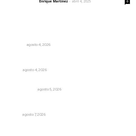
Enrique Martínez
-
abril 4, 2025
Letras del director
0
Lo más popular
Leyendas del Futbol mexicano integran serie de billetes
conmemorativos presentados por Lotería Nacional
NACIONAL
agosto 4, 2026
Buen gobierno, buen liderazgo y la amenaza de la
politiquería
OPINIÓN
agosto 4, 2026
Edición impresa 05 de agosto de 2026
EDICIÓN IMPRESA
agosto 5, 2026
Recupera la CONDUSEF 17.8 millones de pesos a favor
de usuarios financieros
NAYARIT
agosto 7, 2026
Muere Raúl Lucachín, el brujo de Jomulco que le dijo no
al diablo