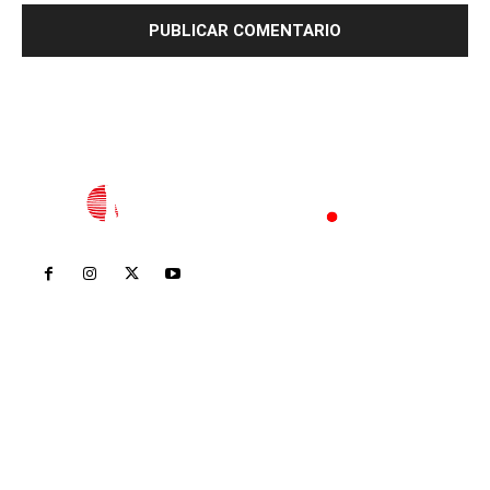
Inicio
Nayarit
Nacional
Policiaca
Opinión
Deportes
Edición Impresa
Sociales
Meridiano Vallarta
Contáctanos
meridianoredacción@gmail.com