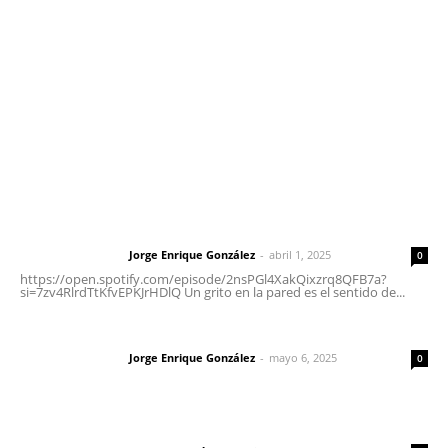
Tels. 3112143809 | 3112103211
Oficinas Generales: Av. Independencia #355, Tepic,
Nayarit
Letras del Director
Letras del director | Un grito en la pared
Jorge Enrique González
-
abril 1, 2025
Letras del director
0
https://open.spotify.com/episode/2nsPGl4XakQixzrq8QFB7a?
si=7zv4RlrdTtKfvEPKJrHDlQ Un grito en la pared es el sentido de...
Las vacas de Huajimic
Jorge Enrique González
-
mayo 6, 2025
Letras del director
0
El peatón y la ciudad