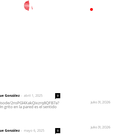
l
Policiaca
Opinión
Deportes
Edición Impresa
S
rector
Lo más popular
Brinda el DIF asistencia
 | Un grito en la pared
alimentaria en las Olimpiad
de Oro 2026
que González
-
abril 1, 2025
0
NAYARIT
julio 31, 2026
episode/2nsPGl4XakQixzrq8QFB7a?
 grito en la pared es el sentido
MORENA Nacional llama a
aspirantes nayaritas
imic
NAYARIT
julio 31, 2026
que González
-
mayo 6, 2025
0