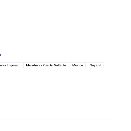
a
iano Impreso
Meridiano Puerto Vallarta
México
Nayarit