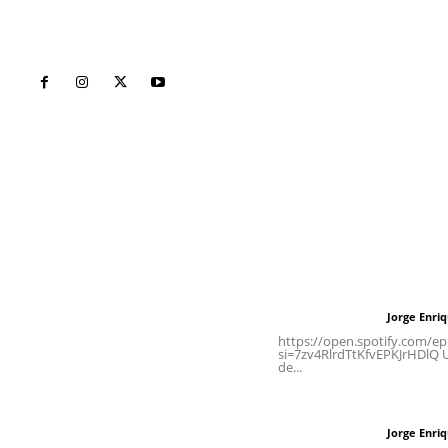
Inicio
Nayarit
Naciona
Contáctanos
Letras del Di
meridianoredacción@gmail.com
Letras del director
Jorge Enri
Letras del director
Tels. 3112143809 | 3112103211
https://open.spotify.com/
si=7zv4RlrdTtKfvEPKJrHDlQ Un
de...
Oficinas Generales: Av.
Independencia #355, Tepic,
Las vacas de Huaj
Nayarit
Jorge Enri
Letras del director