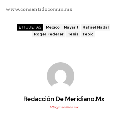
www.consentidocomun.mx
ETIQUETAS
México
Nayarit
Rafael Nadal
Roger Federer
Tenis
Tepic
Redacción De Meridiano.mx
http://meridiano.mx