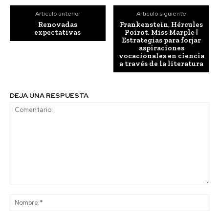
Artículo anterior
Artículo siguiente
Renovadas
Frankenstein, Hércules
expectativas
Poirot, Miss Marple |
Estrategias para forjar
aspiraciones
vocacionales en ciencia
a través de la literatura
DEJA UNA RESPUESTA
Comentario:
No