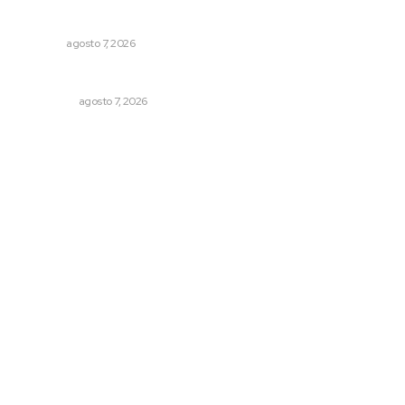
Pierden agaveros 800 mil pesos por hectárea
NAYARIT
agosto 7, 2026
Detienen al exgobernador de Guerrero, Ángel Aguirre
NACIONAL
agosto 7, 2026
Archivo mensual
agosto 2026
julio 2026
junio 2026
mayo 2026
abril 2026
marzo 2026