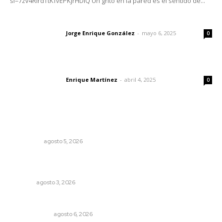
si=7zv4RlrdTtKfvEPKJrHDlQ Un grito en la pared es el sentido de...
Las vacas de Huajimic
Jorge Enrique González
-
mayo 6, 2025
Letras del director
0
El peatón y la ciudad
Enrique Martínez
-
abril 4, 2025
Letras del director
0
Lo más popular
Árboles aplastan casas y camioneta en Tepic
POLICIACA
agosto 5, 2026
Refuerzan blindaje estatal ante conflictos en regiones
vecinas
NAYARIT
agosto 3, 2026
Eufemismos
OTRAS VOCES
agosto 6, 2026