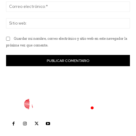
Co
ele
Sit
we
Guardar mi nombre, correo electrónico y sitio web en este navegador la
próxima vez que comente.