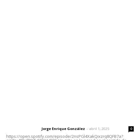
Inicio
Nayarit
Nacional
Policiaca
Opinión
Deportes
Edición Impresa
Sociales
Meridiano Vallarta
Contáctanos
meridianoredacción@gmail.com
Tels. 3112143809 | 3112103211
Oficinas Generales: Av. Independencia #355, Tepic,
Nayarit
Letras del Director
Letras del director | Un grito en la pared
Jorge Enrique González
-
abril 1, 2025
Letras del director
0
https://open.spotify.com/episode/2nsPGl4XakQixzrq8QFB7a?