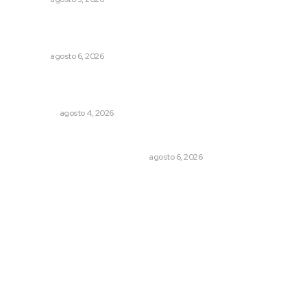
Promueven igualdad de derechos para personas con
discapacidad
NAYARIT
agosto 6, 2026
Leyendas del Futbol mexicano integran serie de billetes
conmemorativos presentados por Lotería Nacional
NACIONAL
agosto 4, 2026
Cuando el río suena, ¿quién escucha?
EL ATAQUE DE LOS QUE OBSERVAN
agosto 6, 2026
Archivo mensual
agosto 2026
julio 2026
junio 2026