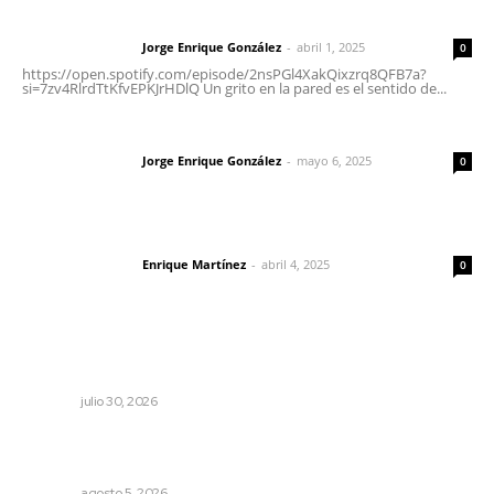
Letras del director | Un grito en la pared
Jorge Enrique González
-
abril 1, 2025
Letras del director
0
https://open.spotify.com/episode/2nsPGl4XakQixzrq8QFB7a?
si=7zv4RlrdTtKfvEPKJrHDlQ Un grito en la pared es el sentido de...
Las vacas de Huajimic
Jorge Enrique González
-
mayo 6, 2025
Letras del director
0
El peatón y la ciudad
Enrique Martínez
-
abril 4, 2025
Letras del director
0
Lo más popular
Denuncia Teresa Nava aislamiento crítico en la sierra
NAYARIT
julio 30, 2026
Recuperan milenario sello ritual de la cultura Aztatlán en
Nayarit
NAYARIT
agosto 5, 2026