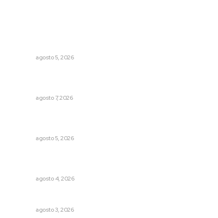
Lo más popular
Perdió todo por las drogas, pero logró recuperar a su
familia
NAYARIT
agosto 5, 2026
Impulsan proyectos productivos con créditos a tasa
cero de interés
NAYARIT
agosto 7, 2026
Establecen precio de garantía para ganado en
Compostela
NAYARIT
agosto 5, 2026
Urgen a municipios a formalizar comités de protección
civil
NAYARIT
agosto 4, 2026
Fortalecen infraestructura de salud
NAYARIT
agosto 3, 2026