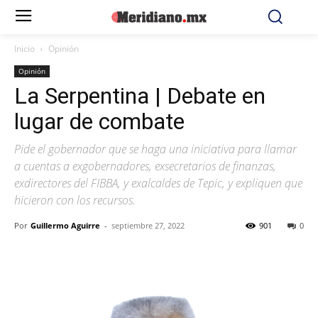
Inicio
Opinión
Opinión
La Serpentina | Debate en
lugar de combate
Pide el gobernador que se haga una iniciativa para llamar
a cuentas a exgobernadores, exsecretarios de finanzas,
exdirectores del FIBBA, y exalcaldes de Tepic, y expliquen que
hicieron con los recursos.
Por
Guillermo Aguirre
-
septiembre 27, 2022
901
0