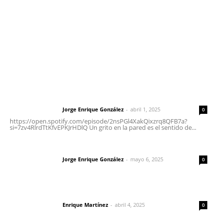
Oficinas Generales: Av. Independencia #355, Tepic,
Nayarit
Letras del Director
Letras del director | Un grito en la pared
Jorge Enrique González
-
abril 1, 2025
Letras del director
0
https://open.spotify.com/episode/2nsPGl4XakQixzrq8QFB7a?
si=7zv4RlrdTtKfvEPKJrHDlQ Un grito en la pared es el sentido de...
Las vacas de Huajimic
Jorge Enrique González
-
mayo 6, 2025
Letras del director
0
El peatón y la ciudad
Enrique Martínez
-
abril 4, 2025
Letras del director
0