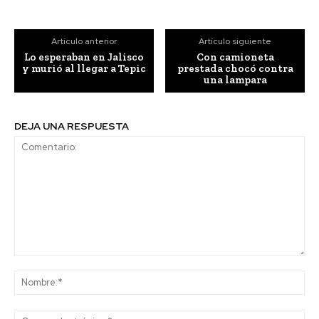
Artículo anterior
Artículo siguiente
Lo esperaban en Jalisco
Con camioneta
y murió al llegar a Tepic
prestada chocó contra
una lampara
DEJA UNA RESPUESTA
Comentario:
No
Co