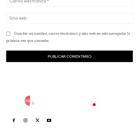
ele
Sit
we
Guardar mi nombre, correo electrónico y sitio web en este navegador la
próxima vez que comente.
Inicio
Nayarit
Nacional
Policiaca
Opinión
Deportes