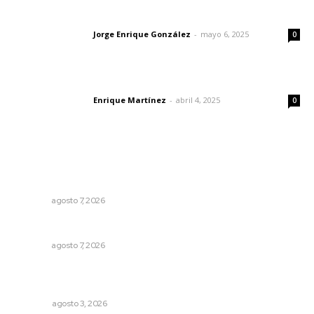
Las vacas de Huajimic
Jorge Enrique González
-
mayo 6, 2025
Letras del director
0
El peatón y la ciudad
Enrique Martínez
-
abril 4, 2025
Letras del director
0
Lo más popular
Recupera la CONDUSEF 17.8 millones de pesos a favor
de usuarios financieros
NAYARIT
agosto 7, 2026
Culmina El Molino liquidación productores de caña
NAYARIT
agosto 7, 2026
¿De qué sirven los foros sobre la NEM?: eufemismos y
mentiras
OPINIÓN
agosto 3, 2026