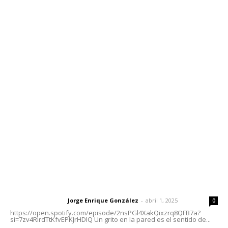
Edición Impresa
Sociales
Meridiano Vallarta
Contáctanos
meridianoredacción@gmail.com
Tels. 3112143809 | 3112103211
Oficinas Generales: Av. Independencia #355, Tepic,
Nayarit
Letras del Director
Letras del director | Un grito en la pared
Jorge Enrique González
-
abril 1, 2025
Letras del director
0
https://open.spotify.com/episode/2nsPGl4XakQixzrq8QFB7a?
si=7zv4RlrdTtKfvEPKJrHDlQ Un grito en la pared es el sentido de...