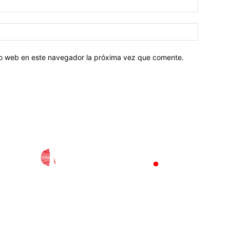
tio web en este navegador la próxima vez que comente.
l
Policiaca
Opinión
Deportes
Edición Impresa
S