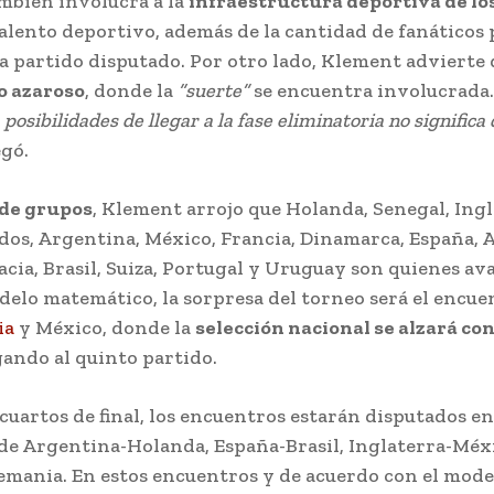
ambién involucra a la
infraestructura deportiva de lo
alento deportivo, además de la cantidad de fanáticos
a partido disputado. Por otro lado, Klement advierte 
o azaroso
, donde la
“suerte”
se encuentra involucrada
posibilidades de llegar a la fase eliminatoria no significa
gó.
 de grupos
, Klement arrojo que Holanda, Senegal, Ingl
dos, Argentina, México, Francia, Dinamarca, España, 
acia, Brasil, Suiza, Portugal y Uruguay son quienes av
delo matemático, la sorpresa del torneo será el encue
ia
y México, donde la
selección nacional se alzará con
gando al quinto partido.
cuartos de final, los encuentros estarán disputados en
 de Argentina-Holanda, España-Brasil, Inglaterra-Méx
emania. En estos encuentros y de acuerdo con el mode