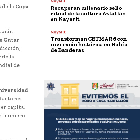
Nayarit
 de la
Copa
Recuperan milenario sello
ritual de la cultura Aztatlán
en Nayarit
cción
Nayarit
Transforman CETMAR 6 con
e Qatar
inversión histórica en Bahía
edicción,
de Banderas
de la
ndial de
niversidad
factores
er cápita,
 el número