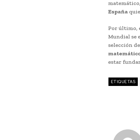
matemático,
España
quie
Por último, 
Mundial se e
selección d
matemático 
estar funda
ETIQUETAS