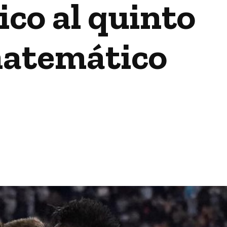
co al quinto
matemático