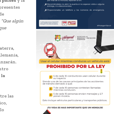
s países
y la
 presentes
de
.
“Que algún
 que
aterra,
Alemania,
anzarán.
ntro
 la
tre las
ico,
lo