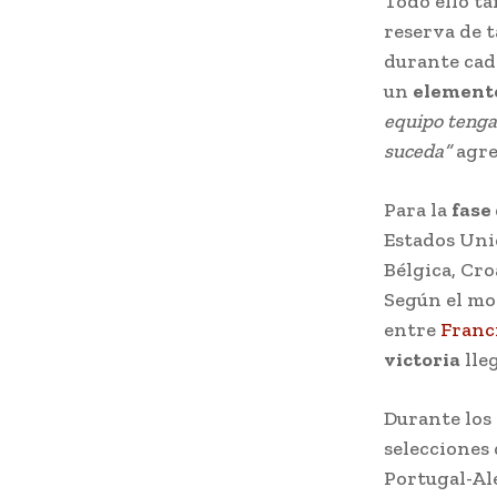
Todo ello t
reserva de t
durante cad
un
element
equipo tenga 
suceda”
agre
Para la
fase
Estados Uni
Bélgica, Cro
Según el mo
entre
Franc
victoria
lle
Durante los 
selecciones
Portugal-Al