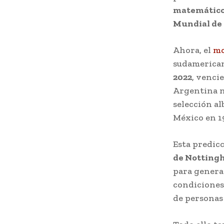
matemático
Mundial de 
Ahora, el
mo
sudamerica
2022
, venci
Argentina n
selección al
México en 1
Esta predic
de Notting
para genera
condiciones 
de personas