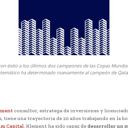
con éxito a los últimos dos campeones de las Copas Mundia
temático ha determinado nuevamente al campeón de Qata
ement
consultor, estratega de inversiones y licenciad
 tiene una trayectoria de 20 años trabajando en la bo
um Capital
. Klement ha sido capaz de
desarrollar un 