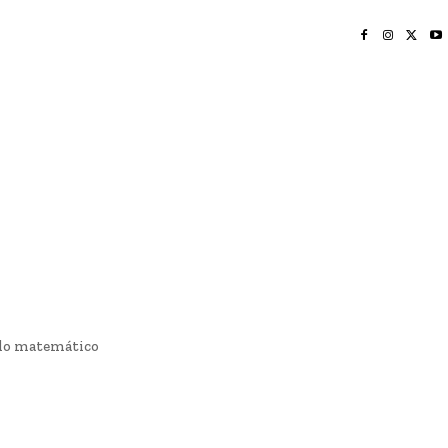
INICIO
NAYARIT
NACIONAL
POLICIACA
OPINIÓN
DEPORTES
EDICIÓN IMPRESA
SOCIALES
MERIDIANO VALLARTA
elo matemático