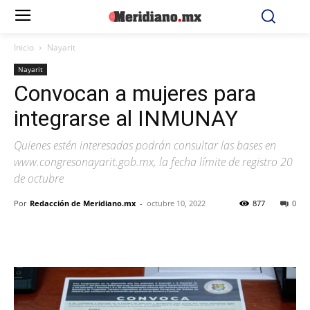
Inicio
Nayarit
Nayarit
Convocan a mujeres para
integrarse al INMUNAY
Quienes estén interesadas podrán consultar las bases en
www.congresonayarit.gob.mx, la fecha límite de registro 20
de octubre
Por
Redacción de Meridiano.mx
-
octubre 10, 2022
877
0