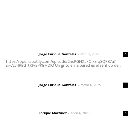
Nayarit
Letras del Director
Letras del director | Un grito en la pared
Jorge Enrique González
-
abril 1, 2025
Letras del director
0
https://open.spotify.com/episode/2nsPGl4XakQixzrq8QFB7a?
si=7zv4RlrdTtKfvEPKJrHDlQ Un grito en la pared es el sentido de...
Las vacas de Huajimic
Jorge Enrique González
-
mayo 6, 2025
Letras del director
0
El peatón y la ciudad
Enrique Martínez
-
abril 4, 2025
Letras del director
0
Lo más popular