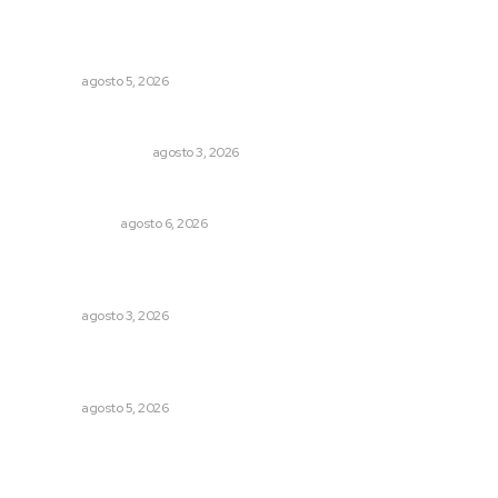
Reafirma DIF Nayarit atención directa a comunidades
vulnerables
NAYARIT
agosto 5, 2026
Varios estados necesitan mejorar su economía
MONITOR POLÍTICO
agosto 3, 2026
Eufemismos
OTRAS VOCES
agosto 6, 2026
Advierten inconsistencia en reparación del daño por
delito de corrupción de menores
NAYARIT
agosto 3, 2026
Lluvias y maleantes dañaron planteles en distintos
municipios de Nayarit
NAYARIT
agosto 5, 2026
Archivo mensual