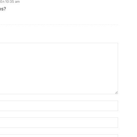
 En 10:35 am
os?