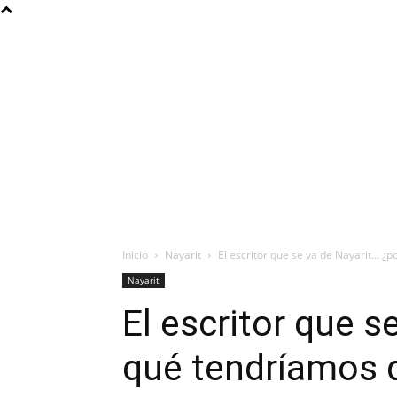
Inicio
Nayarit
El escritor que se va de Nayarit… ¿
Nayarit
El escritor que s
qué tendríamos q