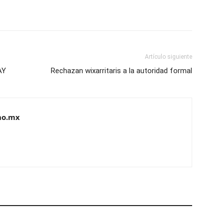
Artículo siguiente
AY
Rechazan wixarritaris a la autoridad formal
no.mx