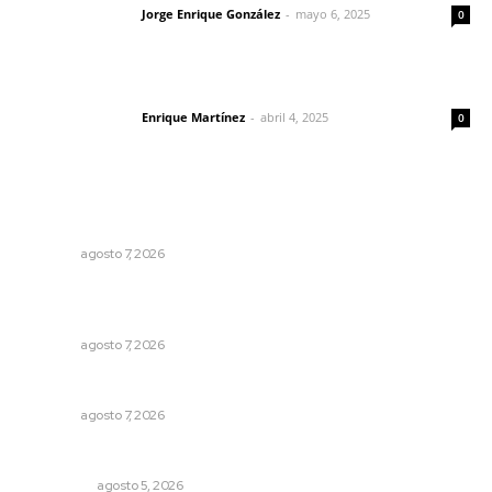
Jorge Enrique González
-
mayo 6, 2025
Letras del director
0
El peatón y la ciudad
Enrique Martínez
-
abril 4, 2025
Letras del director
0
Lo más popular
Reciben escuelas equipamiento
NAYARIT
agosto 7, 2026
Impulsan vocaciones tecnológicas mediante ciencia de
datos y robótica
NAYARIT
agosto 7, 2026
Culmina El Molino liquidación productores de caña
NAYARIT
agosto 7, 2026
Árboles aplastan casas y camioneta en Tepic
POLICIACA
agosto 5, 2026