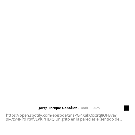
Contáctanos
meridianoredacción@gmail.com
Tels. 3112143809 | 3112103211
Oficinas Generales: Av. Independencia #355, Tepic,
Nayarit
Letras del Director
Letras del director | Un grito en la pared
Jorge Enrique González
-
abril 1, 2025
Letras del director
0
https://open.spotify.com/episode/2nsPGl4XakQixzrq8QFB7a?
si=7zv4RlrdTtKfvEPKJrHDlQ Un grito en la pared es el sentido de...
Las vacas de Huajimic