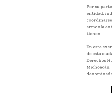
Por su part
entidad, in
coordinarse,
armonía ent
tienen.
En este eve
de esta ciud
Derechos Hu
Michoacán, J
denominada 