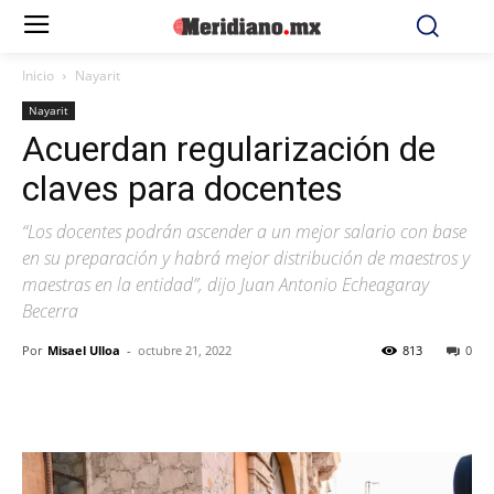
Inicio
Nayarit
Nayarit
Acuerdan regularización de
claves para docentes
“Los docentes podrán ascender a un mejor salario con base
en su preparación y habrá mejor distribución de maestros y
maestras en la entidad”, dijo Juan Antonio Echeagaray
Becerra
Por
Misael Ulloa
-
octubre 21, 2022
813
0