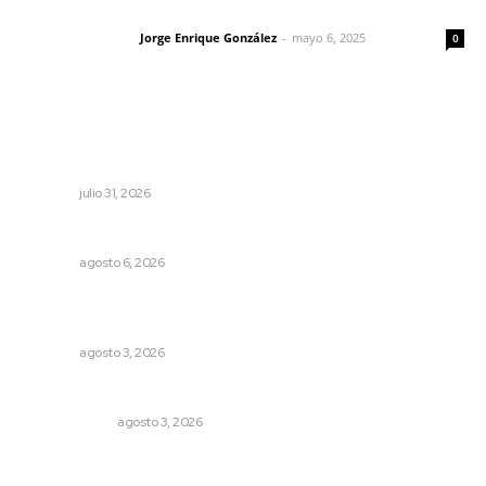
Las vacas de Huajimic
Jorge Enrique González
-
mayo 6, 2025
Letras del director
0
Lo más popular
Detectan permisos falsos para comercio ambulante en
playas
NAYARIT
julio 31, 2026
Premian a niños con recorrido cultural en San Blas
NAYARIT
agosto 6, 2026
Promueven saberes ancestrales en la ruta Potrero
Tradicional
NAYARIT
agosto 3, 2026
Autócrata, con distancia
OTRAS VOCES
agosto 3, 2026
Analizan impacto de adicciones en la salud mental