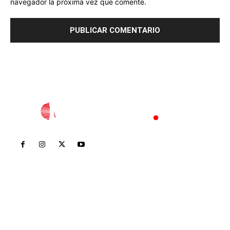
navegador la próxima vez que comente.
Inicio
Nayarit
Nacional
Policiaca
Opinión
Deportes
Edición Impresa
Sociales
Meridiano Vallarta
Contáctanos