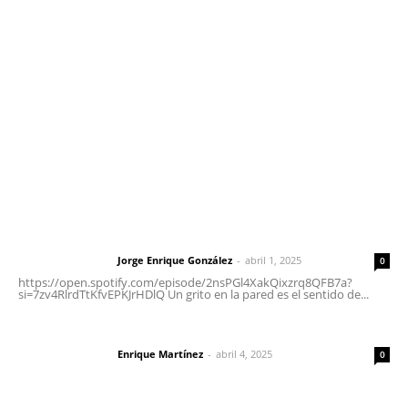
meridianoredacción@gmail.com
Tels. 3112143809 | 3112103211
Oficinas Generales: Av. Independencia #355, Tepic,
Nayarit
Letras del Director
Letras del director | Un grito en la pared
Jorge Enrique González
-
abril 1, 2025
Letras del director
0
https://open.spotify.com/episode/2nsPGl4XakQixzrq8QFB7a?
si=7zv4RlrdTtKfvEPKJrHDlQ Un grito en la pared es el sentido de...
El peatón y la ciudad
Enrique Martínez
-
abril 4, 2025
Letras del director
0