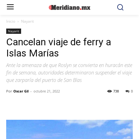
Inicio
Nayarit
Nayarit
Cancelan viaje de ferry a
Islas Marías
Ante la amenaza de que Roslyn se convierta en huracán este
fin de semana, autoridades determinaron suspender el viaje
que zarparía del puerto de San Blas
Por
Oscar Gil
-
octubre 21, 2022
738
0