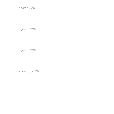
Concluye registro de fichas para la UT
NAYARIT
agosto 7, 2026
Vinculan a sector artesanal con la actividad turística
estatal
NAYARIT
agosto 7, 2026
Abrirá Walmart sucursal en Xalisco con inversión
millonaria
NAYARIT
agosto 7, 2026
Impulsan ruta turística en San Blas; Mecatán: Tierra de
Agua, Senderos y Plátanos
NAYARIT
agosto 3, 2026
Archivo mensual
agosto 2026
julio 2026