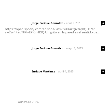
Letras del Director
Letras del director | Un grito en la pared
Jorge Enrique González
-
abril 1, 2025
Letras del director
0
https://open.spotify.com/episode/2nsPGl4XakQixzrq8QFB7a?
si=7zv4RlrdTtKfvEPKJrHDlQ Un grito en la pared es el sentido de...
Las vacas de Huajimic
Jorge Enrique González
-
mayo 6, 2025
Letras del director
0
El peatón y la ciudad
Enrique Martínez
-
abril 4, 2025
Letras del director
0
Lo más popular
La palabra política
OPINIÓN
agosto 10, 2026