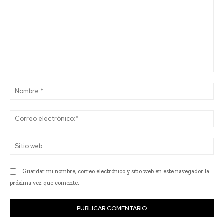
Comentario:
No
Co
ele
Sit
we
Guardar mi nombre, correo electrónico y sitio web en este navegador la
próxima vez que comente.