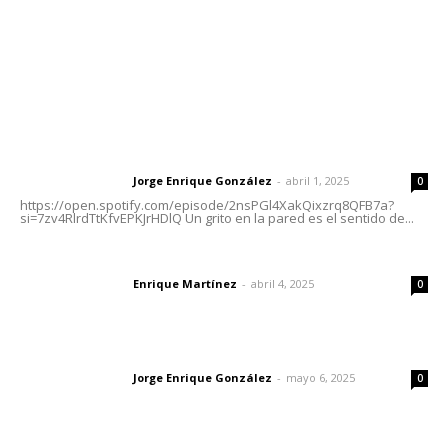
Nayarit
Letras del Director
Letras del director | Un grito en la pared
Jorge Enrique González
-
abril 1, 2025
Letras del director
0
https://open.spotify.com/episode/2nsPGl4XakQixzrq8QFB7a?
si=7zv4RlrdTtKfvEPKJrHDlQ Un grito en la pared es el sentido de...
El peatón y la ciudad
Enrique Martínez
-
abril 4, 2025
Letras del director
0
Las vacas de Huajimic
Jorge Enrique González
-
mayo 6, 2025
Letras del director
0
Lo más popular