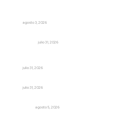
Inicia construcción de Bachillerato Nacional Margarita
Maza en Nuevo Nayarit
NAYARIT
agosto 3, 2026
Edición impresa 31 de julio de 2026
EDICIÓN IMPRESA
julio 31, 2026
Brinda el DIF asistencia alimentaria en las Olimpiadas de
Oro 2026
NAYARIT
julio 31, 2026
MORENA Nacional llama a aspirantes nayaritas
NAYARIT
julio 31, 2026
La Inteligencia Artificial enfrenta a dos grupos humanos
LA SERPENTINA
agosto 5, 2026
Archivo mensual