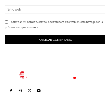
Sit
we
Guardar mi nombre, correo electrónico y sitio web en este navegador la
próxima vez que comente.
Inicio
Nayarit
Nacional
Policiaca
Opinión
Deportes
Edición Impresa
Sociales
Meridiano Vallarta