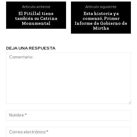
Artículo anterior
Artículo siguiente
El Pitillal tiene
Esta historia ya
también su Catrina
comenzó, Primer
Monumental
Informe de Gobierno de
Mirtha
DEJA UNA RESPUESTA
Comentario:
No
Co
ele