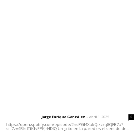
Contáctanos
meridianoredacción@gmail.com
Tels. 3112143809 | 3112103211
Oficinas Generales: Av. Independencia #355, Tepic,
Nayarit
Letras del Director
Letras del director | Un grito en la pared
Jorge Enrique González
-
abril 1, 2025
Letras del director
0
https://open.spotify.com/episode/2nsPGl4XakQixzrq8QFB7a?
si=7zv4RlrdTtKfvEPKJrHDlQ Un grito en la pared es el sentido de...