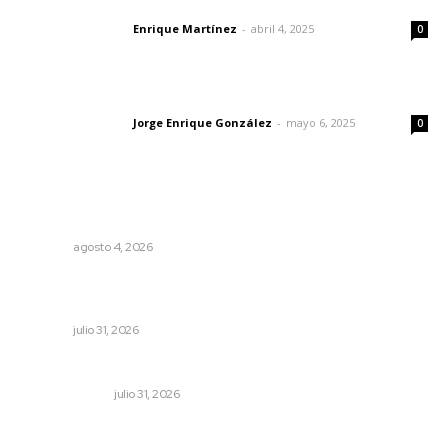
El peatón y la ciudad
Enrique Martínez
-
abril 4, 2025
Letras del director
0
Las vacas de Huajimic
Jorge Enrique González
-
mayo 6, 2025
Letras del director
0
Lo más popular
Invitan a descubrir riqueza cultural en ruta Entre Canales
NAYARIT
agosto 4, 2026
Exigen jubilados del IMSS devolución de sus ahorros
retenidos por las AFORES
NAYARIT
julio 31, 2026
Cerrar todos los anexos
LA SERPENTINA
julio 31, 2026
Mejoran transparencia municipal con taller de evolución