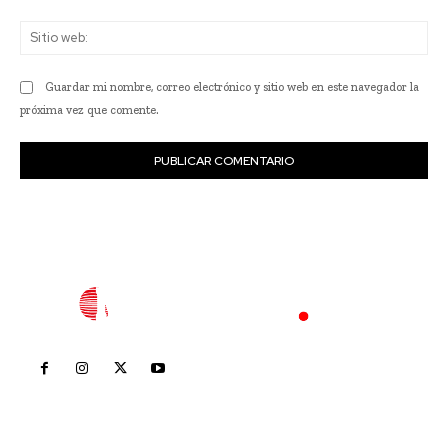
Sit
we
Guardar mi nombre, correo electrónico y sitio web en este navegador la
próxima vez que comente.
Inicio
Nayarit
Nacional
Policiaca
Opinión
Deportes
Edición Impresa
Sociales
Meridiano Vallarta