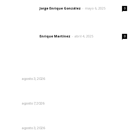
Las vacas de Huajimic
Jorge Enrique González
-
mayo 6, 2025
Letras del director
0
El peatón y la ciudad
Enrique Martínez
-
abril 4, 2025
Letras del director
0
Lo más popular
Promueven riqueza natural y rituales ancestrales en el
municipio de Ruiz
NAYARIT
agosto 3, 2026
Abrirá Walmart sucursal en Xalisco con inversión
millonaria
NAYARIT
agosto 7, 2026
Impulsan ruta turística en San Blas; Mecatán: Tierra de
Agua, Senderos y Plátanos
NAYARIT
agosto 3, 2026