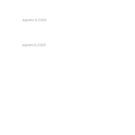
Buen gobierno, buen liderazgo y la amenaza de la
politiquería
OPINIÓN
agosto 4, 2026
Instalarán puntos de revisión contra pilotos
alcoholizados
NAYARIT
agosto 6, 2026
Archivo mensual
agosto 2026
julio 2026
junio 2026
mayo 2026
abril 2026
marzo 2026