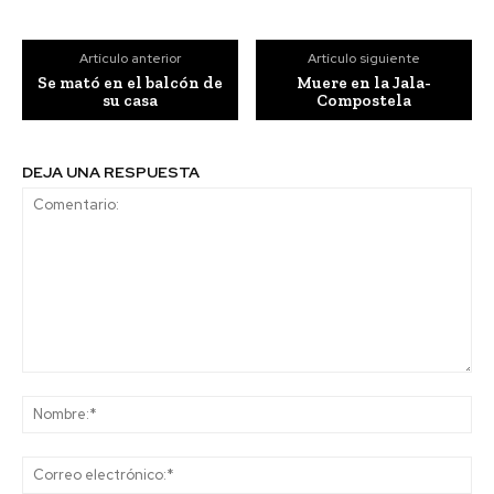
Artículo anterior
Artículo siguiente
Se mató en el balcón de
Muere en la Jala-
su casa
Compostela
DEJA UNA RESPUESTA
Comentario:
No
Co
ele