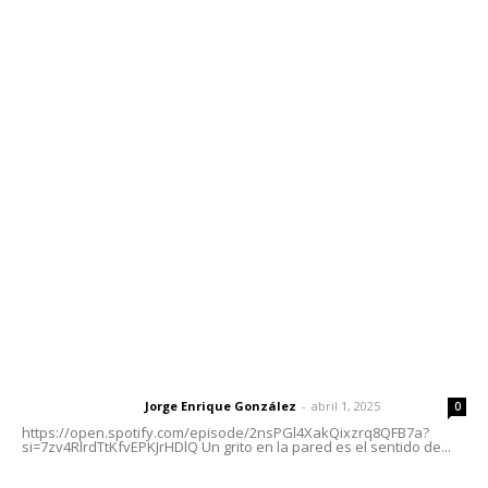
Contáctanos
meridianoredacción@gmail.com
Tels. 3112143809 | 3112103211
Oficinas Generales: Av. Independencia #355, Tepic,
Nayarit
Letras del Director
Letras del director | Un grito en la pared
Jorge Enrique González
-
abril 1, 2025
Letras del director
0
https://open.spotify.com/episode/2nsPGl4XakQixzrq8QFB7a?
si=7zv4RlrdTtKfvEPKJrHDlQ Un grito en la pared es el sentido de...