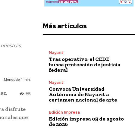
Más artículos
e nuestras
Nayarit
Tras operativo, el CEDE
busca protección de justicia
federal
Menos de 1
min.
Nayarit
Convoca Universidad
lan
Autónoma de Nayarit a
553
certamen nacional de arte
o
ra disfrute
Edición Impresa
cionales que
Edición impresa 05 de agosto
de 2026