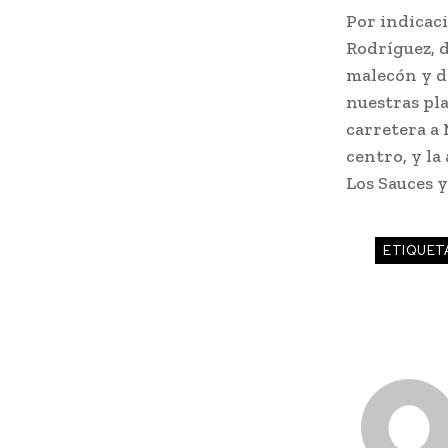
Por indicac
Rodríguez, d
malecón y de
nuestras pla
carretera a 
centro, y la
Los Sauces y
ETIQUET