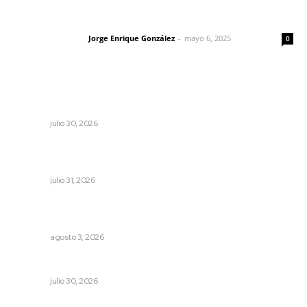
Las vacas de Huajimic
Jorge Enrique González
-
mayo 6, 2025
Letras del director
0
Lo más popular
IMSS Nayarit concreta doble procuración multiorgánica
NAYARIT
julio 30, 2026
Mejoran transparencia municipal con taller de evolución
patrimonial en Acaponeta
NAYARIT
julio 31, 2026
Inicia construcción de Bachillerato Nacional Margarita
Maza en Nuevo Nayarit
NAYARIT
agosto 3, 2026
Alertan por banco de neblina en tramos de Compostela
NAYARIT
julio 30, 2026
Analizan impacto de adicciones en la salud mental