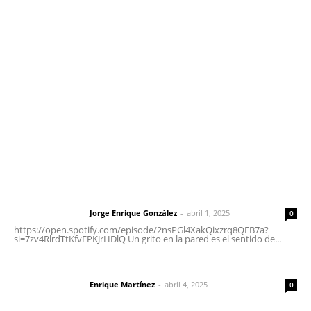
meridianoredacción@gmail.com
Tels. 3112143809 | 3112103211
Oficinas Generales: Av. Independencia #355, Tepic,
Nayarit
Letras del Director
Letras del director | Un grito en la pared
Jorge Enrique González
-
abril 1, 2025
Letras del director
0
https://open.spotify.com/episode/2nsPGl4XakQixzrq8QFB7a?
si=7zv4RlrdTtKfvEPKJrHDlQ Un grito en la pared es el sentido de...
El peatón y la ciudad
Enrique Martínez
-
abril 4, 2025
Letras del director
0