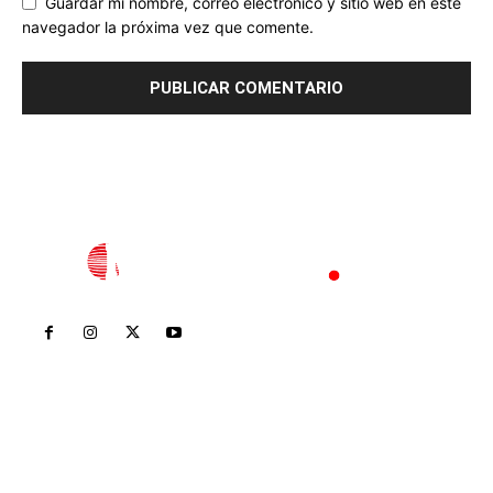
Guardar mi nombre, correo electrónico y sitio web en este
navegador la próxima vez que comente.
Inicio
Nayarit
Nacional
Policiaca
Opinión
Deportes
Edición Impresa
Sociales
Meridiano Vallarta
Contáctanos