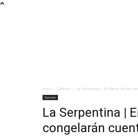
Inicio
Opinión
La Serpentina | En plena ola de ca
Opinión
La Serpentina | E
congelarán cuen