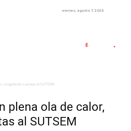
viernes, agosto 7, 2026
lor, congelarán cuentas al SUTSEM
n plena ola de calor,
tas al SUTSEM