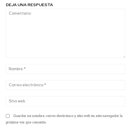
DEJA UNA RESPUESTA
Comentario:
No
Co
ele
Sit
we
Guardar mi nombre, correo electrónico y sitio web en este navegador la
próxima vez que comente.