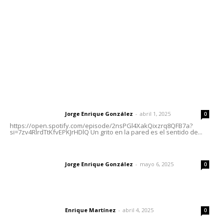
Tels. 3112143809 | 3112103211
Oficinas Generales: Av. Independencia #355, Tepic,
Nayarit
Letras del Director
Letras del director | Un grito en la pared
Jorge Enrique González
-
abril 1, 2025
Letras del director
0
https://open.spotify.com/episode/2nsPGl4XakQixzrq8QFB7a?
si=7zv4RlrdTtKfvEPKJrHDlQ Un grito en la pared es el sentido de...
Las vacas de Huajimic
Jorge Enrique González
-
mayo 6, 2025
Letras del director
0
El peatón y la ciudad
Enrique Martínez
-
abril 4, 2025
Letras del director
0