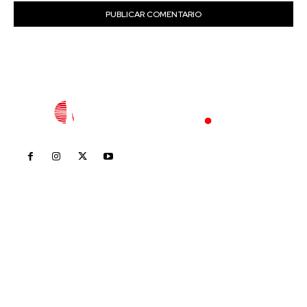
Inicio
Nayarit
Nacional
Policiaca
Opinión
Deportes
Edición Impresa
Sociales
Meridiano Vallarta
Contáctanos
meridianoredacción@gmail.com