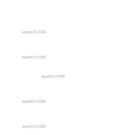
Lo más popular
Buscan sanar suelos cansados en el norte de Nayarit
NAYARIT
agosto 5, 2026
Recuperan la audición mediante procesadores
cocleares
NAYARIT
agosto 6, 2026
Varios estados necesitan mejorar su economía
MONITOR POLÍTICO
agosto 3, 2026
Destinarán más de 152 millones de pesos en becas Rita
Cetina
NAYARIT
agosto 5, 2026
Promueven riqueza natural y rituales ancestrales en el
municipio de Ruiz
NAYARIT
agosto 3, 2026