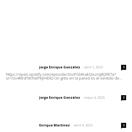
Tels. 3112143809 | 3112103211
Oficinas Generales: Av. Independencia #355, Tepic,
Nayarit
Letras del Director
Letras del director | Un grito en la pared
Jorge Enrique González
-
abril 1, 2025
Letras del director
0
https://open.spotify.com/episode/2nsPGl4XakQixzrq8QFB7a?
si=7zv4RlrdTtKfvEPKJrHDlQ Un grito en la pared es el sentido de...
Las vacas de Huajimic
Jorge Enrique González
-
mayo 6, 2025
Letras del director
0
El peatón y la ciudad
Enrique Martínez
-
abril 4, 2025
Letras del director
0