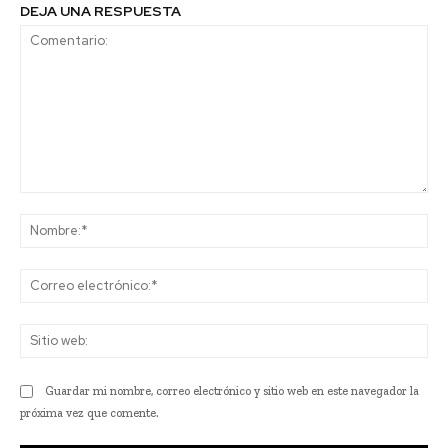
DEJA UNA RESPUESTA
Comentario:
No
Co
ele
Sit
we
Guardar mi nombre, correo electrónico y sitio web en este navegador la
próxima vez que comente.