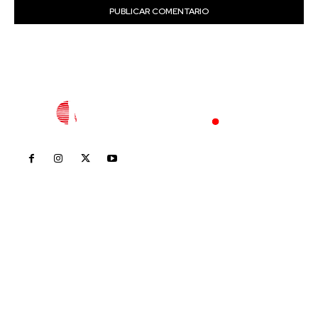
Inicio
Nayarit
Nacional
Policiaca
Opinión
Deportes
Edición Impresa
Sociales
Meridiano Vallarta
Contáctanos
meridianoredacción@gmail.com