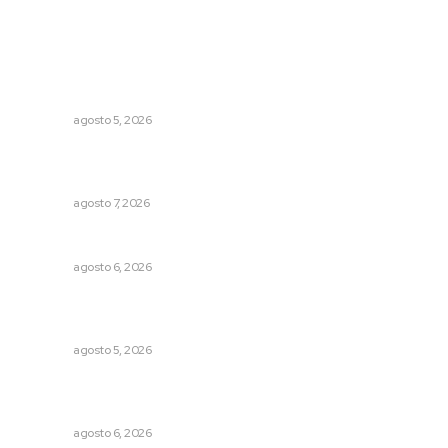
Lo más popular
Destinarán más de 152 millones de pesos en becas Rita
Cetina
NAYARIT
agosto 5, 2026
Analizan potencial minero en diversas regiones del
estado
NAYARIT
agosto 7, 2026
Preparan la Feria de Regreso a Clases
NAYARIT
agosto 6, 2026
Regresa guerrero de estilo Ixtlán del Río que estuvo
exhibido en el Met de Nueva York
NAYARIT
agosto 5, 2026
Promueven igualdad de derechos para personas con
discapacidad
NAYARIT
agosto 6, 2026