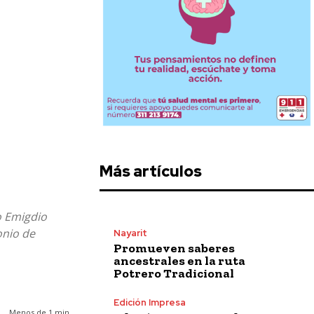
Más artículos
do Emigdio
onio de
Nayarit
Promueven saberes
ancestrales en la ruta
Potrero Tradicional
Edición Impresa
Menos de 1
min.