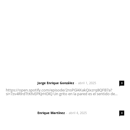
meridianoredacción@gmail.com
Tels. 3112143809 | 3112103211
Oficinas Generales: Av. Independencia #355, Tepic,
Nayarit
Letras del Director
Letras del director | Un grito en la pared
Jorge Enrique González
-
abril 1, 2025
Letras del director
0
https://open.spotify.com/episode/2nsPGl4XakQixzrq8QFB7a?
si=7zv4RlrdTtKfvEPKJrHDlQ Un grito en la pared es el sentido de...
El peatón y la ciudad
Enrique Martínez
-
abril 4, 2025
Letras del director
0