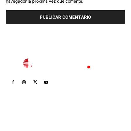
navegador la próxima vez que comente.
Inicio
Nayarit
Nacional
Policiaca
Opinión
Deportes
Edición Impresa
Sociales
Meridiano Vallarta
Contáctanos