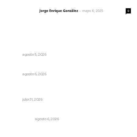
Las vacas de Huajimic
Jorge Enrique González
-
mayo 6, 2025
Letras del director
0
Lo más popular
Explican origen científico de inundaciones en Tepic y
Xalisco
NAYARIT
agosto 5, 2026
Premian a niños con recorrido cultural en San Blas
NAYARIT
agosto 6, 2026
Brinda el DIF asistencia alimentaria en las Olimpiadas de
Oro 2026
NAYARIT
julio 31, 2026
En el país de las corrupciones
LA SERPENTINA
agosto 6, 2026
La mitad del presupuesto de Tepic, le deben de predial